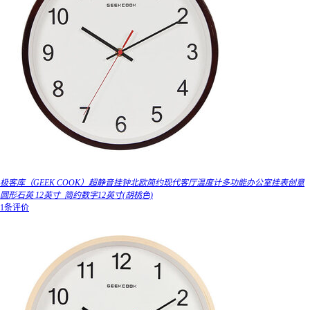
极客库（GEEK COOK）超静音挂钟北欧简约现代客厅温度计多功能办公室挂表创意
圆形石英 12英寸_简约数字12英寸(胡桃色)
1条评价