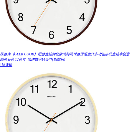
极客库（GEEK COOK）超静音挂钟北欧简约现代客厅温度计多功能办公室挂表创意
圆形石英 12英寸_简约数字14英寸(胡桃色)
1条评价