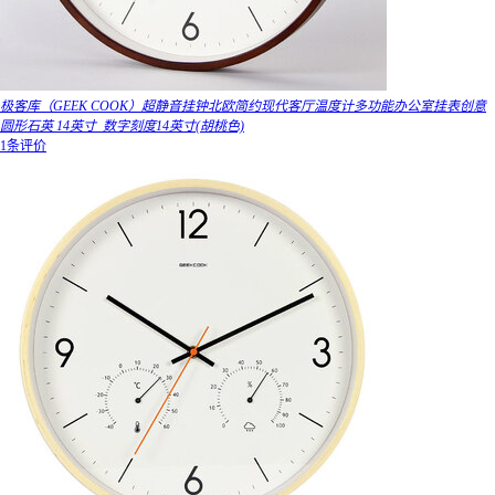
极客库（GEEK COOK）超静音挂钟北欧简约现代客厅温度计多功能办公室挂表创意
圆形石英 14英寸_数字刻度14英寸(胡桃色)
1条评价