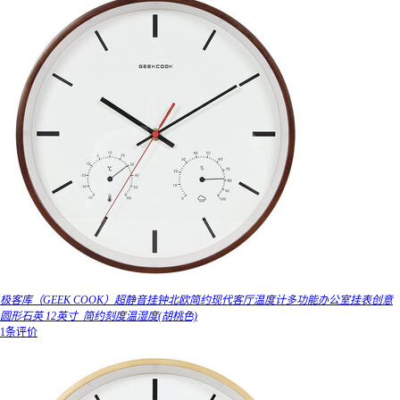
极客库（GEEK COOK）超静音挂钟北欧简约现代客厅温度计多功能办公室挂表创意
圆形石英 12英寸_简约刻度温湿度(胡桃色)
1条评价