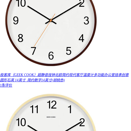
极客库（GEEK COOK）超静音挂钟北欧简约现代客厅温度计多功能办公室挂表创意
圆形石英 14英寸_简约数字14英寸(胡桃色)
1条评价