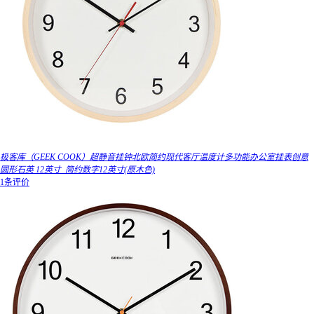
极客库（GEEK COOK）超静音挂钟北欧简约现代客厅温度计多功能办公室挂表创意
圆形石英 12英寸_简约数字12英寸(原木色)
1条评价