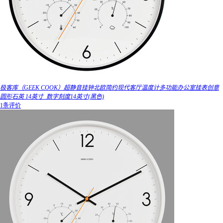
极客库（GEEK COOK）超静音挂钟北欧简约现代客厅温度计多功能办公室挂表创意
圆形石英 14英寸_数字刻度14英寸(黑色)
1条评价