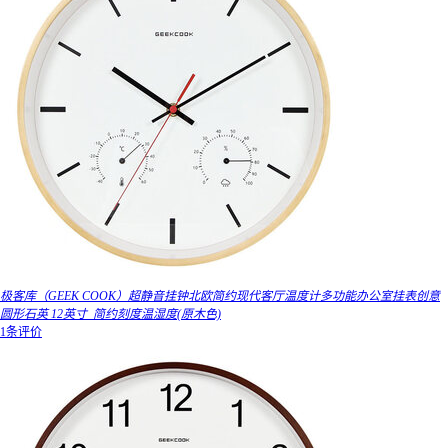
极客库（GEEK COOK）超静音挂钟北欧简约现代客厅温度计多功能办公室挂表创意
圆形石英 12英寸_简约刻度温湿度(原木色)
1条评价