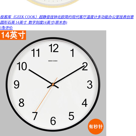
极客库（GEEK COOK）超静音挂钟北欧简约现代客厅温度计多功能办公室挂表创意
圆形石英 14英寸_数字刻度14英寸(原木色)
1条评价