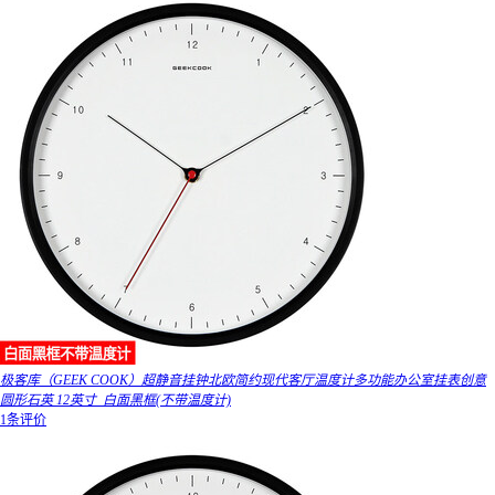
极客库（GEEK COOK）超静音挂钟北欧简约现代客厅温度计多功能办公室挂表创意
圆形石英 12英寸_白面黑框(不带温度计)
1条评价