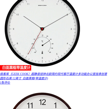
极客库（GEEK COOK）超静音挂钟北欧简约现代客厅温度计多功能办公室挂表创意
圆形石英 12英寸_白面黑框(带温度计)
1条评价