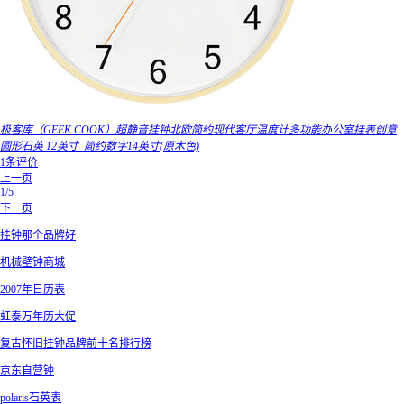
极客库（GEEK COOK）超静音挂钟北欧简约现代客厅温度计多功能办公室挂表创意
圆形石英 12英寸_简约数字14英寸(原木色)
1条评价
上一页
1/5
下一页
挂钟那个品牌好
机械壁钟商城
2007年日历表
虹泰万年历大促
复古怀旧挂钟品牌前十名排行榜
京东自营钟
polaris石英表