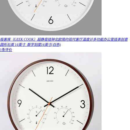
极客库（GEEK COOK）超静音挂钟北欧简约现代客厅温度计多功能办公室挂表创意
圆形石英 14英寸_数字刻度14英寸(白色)
1条评价