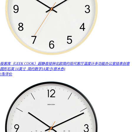
极客库（GEEK COOK）超静音挂钟北欧简约现代客厅温度计多功能办公室挂表创意
圆形石英 14英寸_简约数字14英寸(原木色)
1条评价