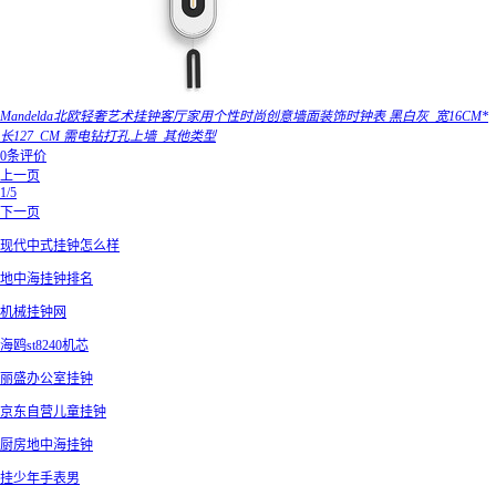
Mandelda北欧轻奢艺术挂钟客厅家用个性时尚创意墙面装饰时钟表 黑白灰_宽16CM*
长127_CM 需电钻打孔上墙_其他类型
0条评价
上一页
1/5
下一页
现代中式挂钟怎么样
地中海挂钟排名
机械挂钟网
海鸥st8240机芯
丽盛办公室挂钟
京东自营儿童挂钟
厨房地中海挂钟
挂少年手表男