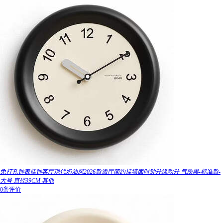
免打孔钟表挂钟客厅现代奶油风2026款饭厅简约挂墙面时钟升级款升 气质黑-标准款-
大号 直径39CM 其他
0条评价