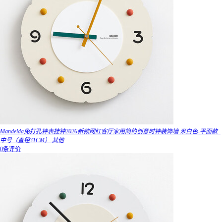
Mandelda免打孔钟表挂钟2026新款网红客厅家用简约创意时钟装饰墙 米白色-平面款_
中号（直径31CM） 其他
0条评价