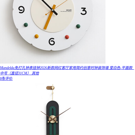
Mandelda免打孔钟表挂钟2026新款网红客厅家用简约创意时钟装饰墙 莹白色-平面款_
中号（直径31CM） 其他
0条评价