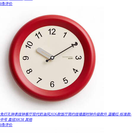
0条评价
免打孔钟表挂钟客厅现代奶油风2026款饭厅简约挂墙面时钟升级款升 温暖红-标准款-
中号 直径30CM 其他
0条评价