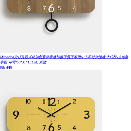
Mandelda免打孔欧式奶油创意钟表挂钟客厅餐厅家用中古风时钟挂墙 木纹棕-立体数
字款_中号(50*31*1.1CM) 其他
0条评价