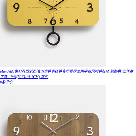
Mandelda免打孔欧式奶油创意钟表挂钟客厅餐厅家用中古风时钟挂墙 奶酪黄-立体数
字款_中号(50*31*1.1CM) 其他
0条评价