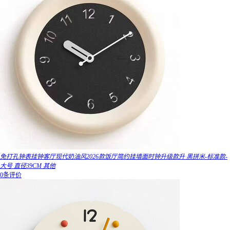
免打孔钟表挂钟客厅现代奶油风2026款饭厅简约挂墙面时钟升级款升 黑拼米-标准款-
大号 直径39CM 其他
0条评价