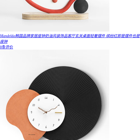
Mandelda韩国品牌家居座钟奶油风装饰品客厅玄关桌面轻奢摆件 缤纷红即是摆件也是
座钟
0条评价