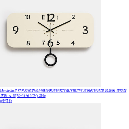
Mandelda免打孔欧式奶油创意钟表挂钟客厅餐厅家用中古风时钟挂墙 奶油米-镂空数
字款_中号(50*31*0.9CM) 其他
0条评价