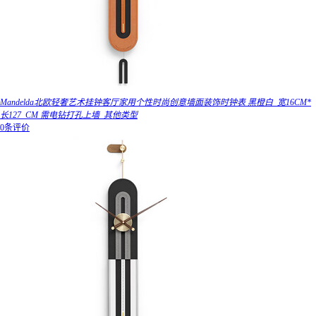
Mandelda北欧轻奢艺术挂钟客厅家用个性时尚创意墙面装饰时钟表 黑橙白_宽16CM*
长127_CM 需电钻打孔上墙_其他类型
0条评价