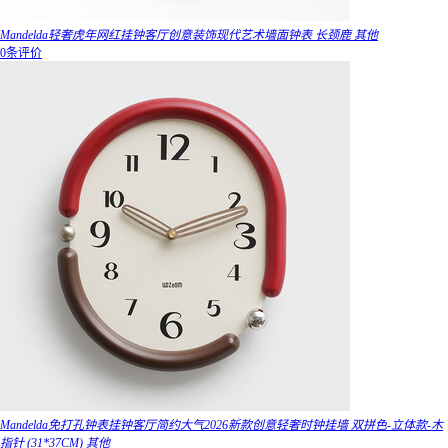
Mandelda轻奢虎年网红挂钟客厅创意装饰现代艺术墙面钟表 长颈鹿 其他
0条评价
Mandelda免打孔钟表挂钟客厅简约大气2026新款创意轻奢时钟挂墙 双拼色-立体款-木
指针 (31*37CM) 其他