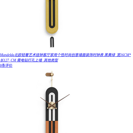
Mandelda北欧轻奢艺术挂钟客厅家用个性时尚创意墙面装饰时钟表 黑黄绿_宽16CM*
长127_CM 需电钻打孔上墙_其他类型
0条评价