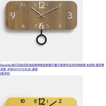
Mandelda免打孔欧式奶油创意钟表挂钟客厅餐厅家用中古风时钟挂墙 木纹棕-镂空数
字款_中号(50*31*0.9CM) 其他
0条评价