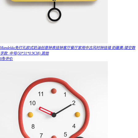
Mandelda免打孔欧式奶油创意钟表挂钟客厅餐厅家用中古风时钟挂墙 奶酪黄-镂空数
字款_中号(50*31*0.9CM) 其他
0条评价