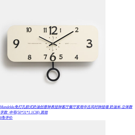
Mandelda免打孔欧式奶油创意钟表挂钟客厅餐厅家用中古风时钟挂墙 奶油米-立体数
字款_中号(50*31*1.1CM) 其他
0条评价