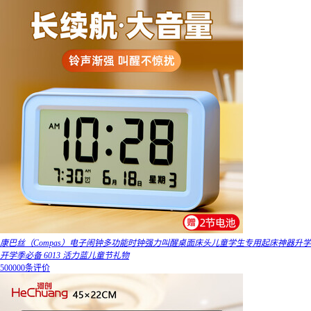
康巴丝（Compas）电子闹钟多功能时钟强力叫醒桌面床头儿童学生专用起床神器升学
开学季必备 6013 活力蓝儿童节礼物
500000条评价