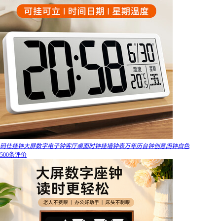
码仕挂钟大屏数字电子钟客厅桌面时钟挂墙钟表万年历台钟创意闹钟白色
500条评价