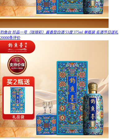
钓鱼台 珍品一号（珐琅彩）酱香型白酒 53度 375ml 单瓶装 名酒节日送礼
20000条评价