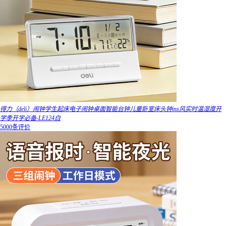
得力（deli）闹钟学生起床电子闹钟桌面智能台钟儿童卧室床头钟ins风实时温湿度开
学季开学必备-LE124白
5000条评价