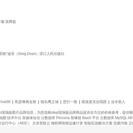
客服 发网盘
*迪安（Greg,Dean）浙江人民出版社
live08
|
凯瑟琳詹金斯
|
猫头鹰之城
|
思行一致
|
摇滚麦克合唱团
|
达令新人
tep现场版图片品牌信息，为您选购step现场版品牌商品提供全方位的价格参考，提供
地图
技术中台
富媒体短信
云数据库 Percona
智臻链 BaaS 平台
云数据库 MySQL
A
运行中心（AIOC）
京东智联云
物联网智能边缘计算
智能应急解决方案
负载均衡
云