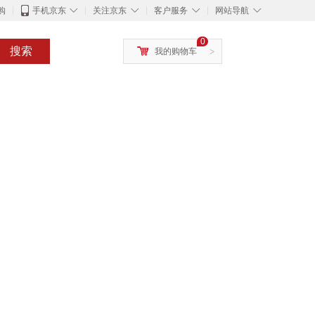
◇
◇
◇
◇
购
手机京东
关注京东
客户服务
网站导航
0
搜索
我的购物车
>