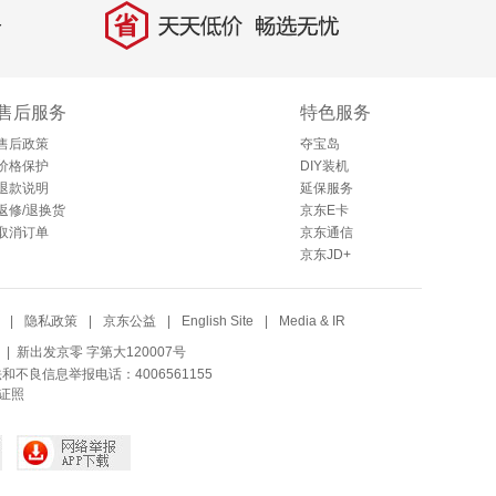
省
天天低价，畅选无忧
售后服务
特色服务
售后政策
夺宝岛
价格保护
DIY装机
退款说明
延保服务
返修/退换货
京东E卡
取消订单
京东通信
京东JD+
|
隐私政策
|
京东公益
|
English Site
|
Media & IR
| 新出发京零 字第大120007号
法和不良信息举报电话：4006561155
证照