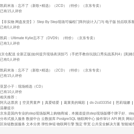
凯莉米洛：忘不了（新歌+精选）（2CD）（特价）（京东专卖）
已有
15
人评价
【非实物 网盘发货】》Step By Step现场可编程门阵列设计入门与 电子版 拍后联系
已有
0
人评价
凯莉：Ultimate Kylie忘不了（DVD9）（特价）（京东专卖）
已有
3
人评价
(京仓配送 全新正版)如何提升现场表演技巧（手把手教你玩脱口秀实战系列4）[美]格雷格
已有
0
人评价
凯莉米洛：忘不了（新歌+精选）（2CD）（特价）（京东专卖）
已有
15
人评价
亚瑟小子：现场精选（CD）
已有
10
人评价
相关推荐：
阿凡达票房
|
空灵男童声
|
真爱错爱
|
葛莱美的喝彩
|
ds-2cd3335d
|
芭莉瑞娜
|
温馨提示
京东是国内专业的step现场版网上购物商城，本频道提供step现场版哪个牌子好、s
分布式接入服务
数据中台
云数据库 PostgreSQL
物联网中心
操作审计
API 网关
网站
区块链数据服务
文本分类
弹性伸缩
物联网引擎
预定
带宽
公共安全解决方案
智能城市