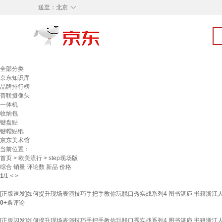
◇
送至：
北京
全部分类
京东知识库
品牌排行榜
普联摄像头
一体机
收纳包
键盘贴
键帽贴纸
京东美术馆
当前位置：
首页
>
欧美流行
> step现场版
综合
销量
评论数
新品
价格
1
/
1
<
>
[正版速发]如何提升现场表演技巧手把手教你玩脱口秀实战系列4 图书湛庐 书籍浙江
0+
条评论
[正版闪发]如何提升现场表演技巧手把手教你玩脱口秀实战系列4 图书湛庐 书籍浙江