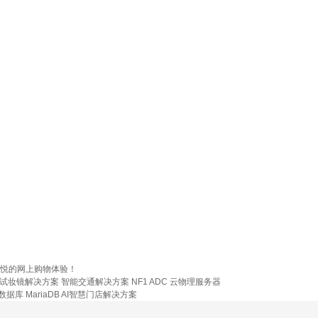
愉悦的网上购物体验！
R试妆镜解决方案
智能交通解决方案
NF1 ADC
云物理服务器
数据库 MariaDB
AI智慧门店解决方案