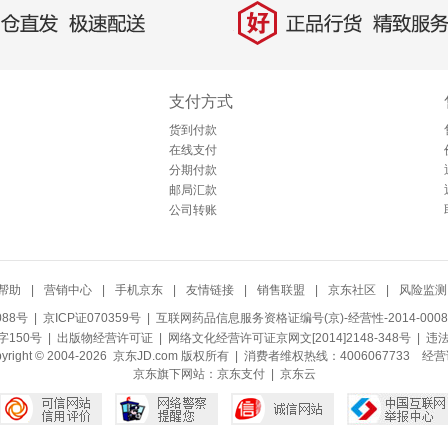
好
直发，极速配送
正品行货，精致服务
支付方式
货到付款
在线支付
分期付款
邮局汇款
公司转账
帮助
|
营销中心
|
手机京东
|
友情链接
|
销售联盟
|
京东社区
|
风险监测
088号
| 京ICP证070359号 |
互联网药品信息服务资格证编号(京)-经营性-2014-0008
150号 |
出版物经营许可证
|
网络文化经营许可证京网文[2014]2148-348号
| 违
pyright © 2004-2026 京东JD.com 版权所有 | 消费者维权热线：4006067733
经营
京东旗下网站：
京东支付
|
京东云