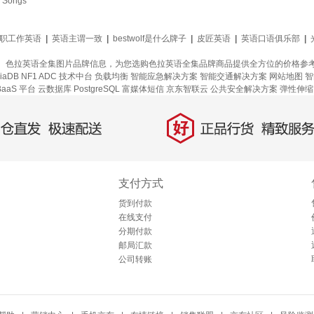
 Songs
职工作英语
|
英语主谓一致
|
bestwolf是什么牌子
|
皮匠英语
|
英语口语俱乐部
|
、色拉英语全集图片品牌信息，为您选购色拉英语全集品牌商品提供全方位的价格参
iaDB
NF1 ADC
技术中台
负载均衡
智能应急解决方案
智能交通解决方案
网站地图
智
aaS 平台
云数据库 PostgreSQL
富媒体短信
京东智联云
公共安全解决方案
弹性伸缩
好
直发，极速配送
正品行货，精致服务
支付方式
货到付款
在线支付
分期付款
邮局汇款
公司转账