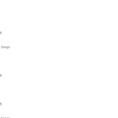
售
 Songs
售
售