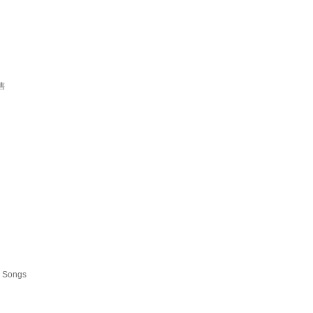
售
 Songs