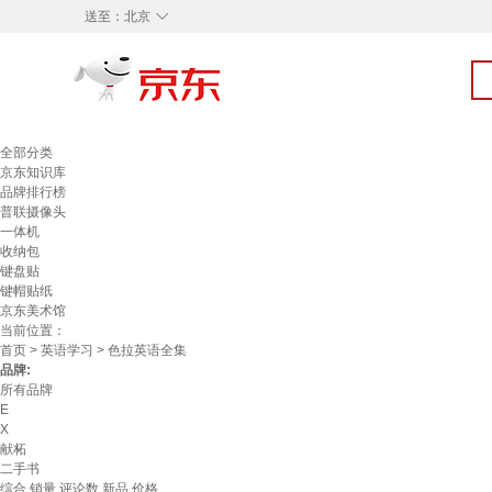
◇
送至：
北京
全部分类
京东知识库
品牌排行榜
普联摄像头
一体机
收纳包
键盘贴
键帽贴纸
京东美术馆
当前位置：
首页
>
英语学习
> 色拉英语全集
品牌:
所有品牌
E
X
献柘
二手书
综合
销量
评论数
新品
价格