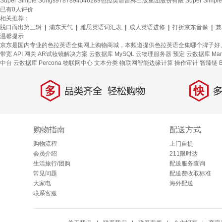
Super Simple Songs9787894546289色拉英语吉林出版集团股份有限 Super Simple
已有
0
人评价
相关推荐：
脱口而出第三辑
|
浦东天气
|
雅思英语词汇表
|
成人英语进修
|
打折京东音像
|
兼
温馨提示
京东是国内专业的色拉英语全集网上购物商城，本频道提供色拉英语全集哪个牌子好
带宽
API 网关
AR试妆镜解决方案
云数据库 MySQL
云物理服务器
预定
云数据库 Mar
中台
云数据库 Percona
物联网中心
文本分类
物联网智能边缘计算
操作审计
智臻链 B
多
快
品类齐全，轻松购物
多仓
购物指南
配送方式
购物流程
上门自提
会员介绍
211限时达
生活旅行/团购
配送服务查询
常见问题
配送费收取标准
大家电
海外配送
联系客服