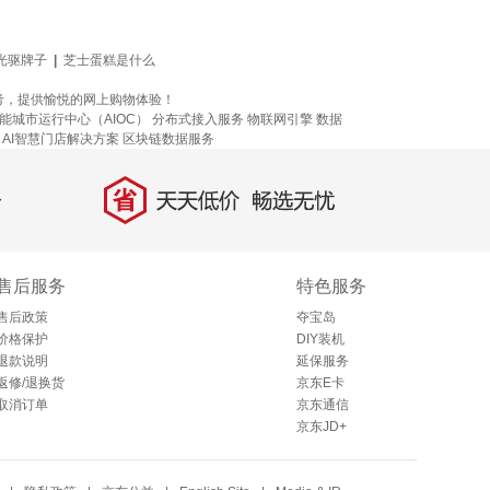
光驱牌子
|
芝士蛋糕是什么
考，提供愉悦的网上购物体验！
能城市运行中心（AIOC）
分布式接入服务
物联网引擎
数据
AI智慧门店解决方案
区块链数据服务
省
天天低价，畅选无忧
售后服务
特色服务
售后政策
夺宝岛
价格保护
DIY装机
退款说明
延保服务
返修/退换货
京东E卡
取消订单
京东通信
京东JD+