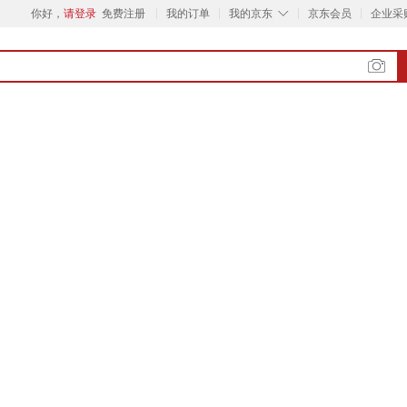
◇
你好，
请登录
免费注册
我的订单
我的京东
京东会员
企业采