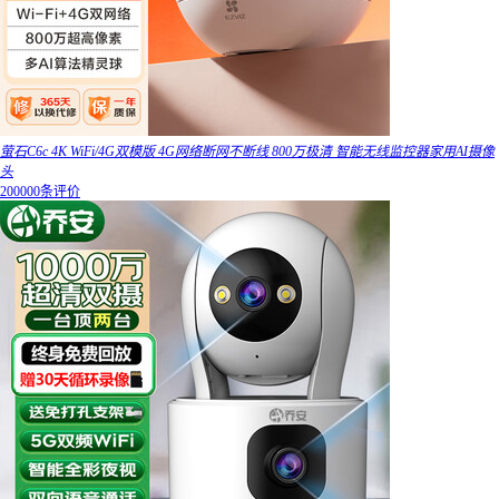
萤石C6c 4K WiFi/4G双模版 4G网络断网不断线 800万极清 智能无线监控器家用AI摄像
头
200000条评价