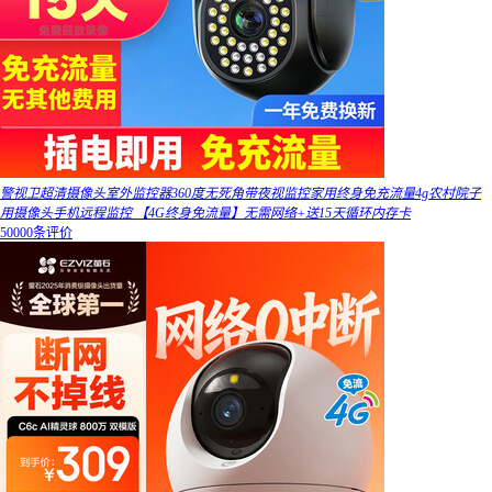
警视卫超清摄像头室外监控器360度无死角带夜视监控家用终身免充流量4g农村院子
用摄像头手机远程监控 【4G终身免流量】无需网络+送15天循环内存卡
50000条评价