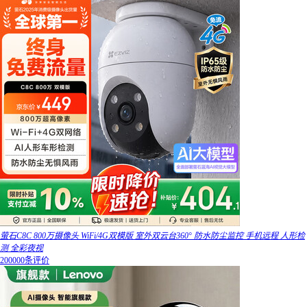
萤石C8C 800万摄像头 WiFi/4G双模版 室外双云台360° 防水防尘监控 手机远程 人形检
测 全彩夜视
200000条评价