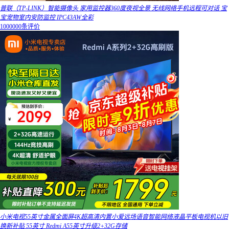
普联（TP-LINK）智能摄像头 家用监控器360度夜视全景 无线网络手机远程可对话 宝
宝宠物室内安防监控 IPC43AW全彩
1000000条评价
小米电视55英寸金属全面屏4K超高清内置小爱远场语音智能网络液晶平板电视机以旧
换新补贴 55英寸 Redmi A55英寸升级2+32G存储