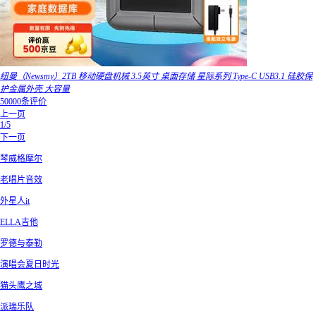
纽曼（Newsmy）2TB 移动硬盘机械 3.5英寸 桌面存储 星际系列 Type-C USB3.1 硅胶保
护金属外壳 大容量
50000条评价
上一页
1/5
下一页
琴威格摩尔
老唱片音效
外星人it
ELLA吉他
罗德与泰勒
演唱会夏日时光
猫头鹰之城
派瑞乐队