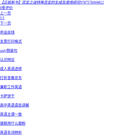
【正版新书】否定之谜特殊否定的生成及使用研究9787576044812
0条评价
上一页
1/1
下一页
命运丝线
支票打印格式
only倒装句
认识辩论
成人英语进修
打折音像京东
兼职工作英语
卡萨饼干
高中英语语态讲解
英语主谓一致
蛋糕用什么面粉
英语名词辨析