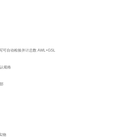
写可自动检验并计总数 AWL+GSL
认规格
部
实物