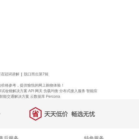
英语冠词讲解
|
脱口而出第7辑
的价格参考，提供愉悦的网上购物体验！
R试妆镜解决方案
API 网关
负载均衡
分布式接入服务
智能应
智能交通解决方案
云数据库 Percona
省
天天低价，畅选无忧
售后服务
特色服务