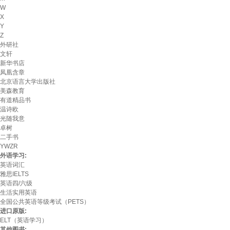
W
X
Y
Z
外研社
文轩
新华书店
凤凰含章
北京语言大学出版社
美森教育
有道精品书
温诗欧
光随我意
卓树
二手书
YWZR
外语学习:
英语词汇
雅思IELTS
英语四/六级
生活实用英语
全国公共英语等级考试（PETS）
进口原版:
ELT（英语学习）
其他图书: