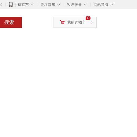
◇
◇
◇
◇
购
手机京东
关注京东
客户服务
网站导航
0
搜索
我的购物车
>