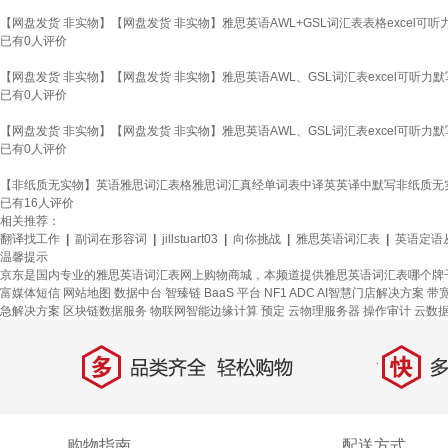
【网盘发货 非实物】【网盘发货 非实物】雅思英语AWL+GSL词汇表表格excel可听
已有
0
人评价
【网盘发货 非实物】【网盘发货 非实物】雅思英语AWL、GSL词汇表excel可听力默
已有
0
人评价
【网盘发货 非实物】【网盘发货 非实物】雅思英语AWL、GSL词汇表excel可听力默
已有
0
人评价
【非纸质无实物】英语雅思词汇表格雅思词汇真经单词表中译英英译中默写非纸质无
已有
16
人评价
相关推荐：
翻译找工作
|
副词在形容词
|
jillstuart03
|
向你挑战
|
雅思英语词汇表
|
英语定语
温馨提示
京东是国内专业的雅思英语词汇表网上购物商城，本频道提供雅思英语词汇表哪个牌
富媒体短信
网站地图
数据中台
智臻链 BaaS 平台
NF1 ADC
AI智慧门店解决方案
带
急解决方案
区块链数据服务
物联网智能边缘计算
预定
云物理服务器
操作审计
云数据库
多
快
品类齐全，轻松购物
多仓
购物指南
配送方式