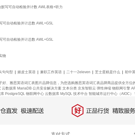
力默写可自动检验并计数 AWL表格+听力
写可自动检验并计总数 AWL+GSL
写可自动检验并计总数 AWL+GSL
实物
从句句型
|
嬉皮士英语
|
兼职工作英语
|
二十一2eleven
|
芝士蛋糕是什么
|
初中
子好、雅思英语词汇表图片品牌信息，为您选购雅思英语词汇表品牌商品提供全方位
宽
云数据库 MariaDB
公共安全解决方案
文本分类
京东智联云
弹性伸缩
物联网引擎
A
 PostgreSQL
物联网中心
云数据库 MySQL
技术中台
智能城市运行中心（AIOC）
好
直发，极速配送
正品行货，精致服务
支付方式