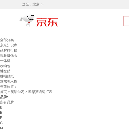
◇
送至：
北京
全部分类
京东知识库
品牌排行榜
普联摄像头
一体机
收纳包
键盘贴
键帽贴纸
京东美术馆
当前位置：
首页
>
英语学习
> 雅思英语词汇表
品牌:
所有品牌
B
E
F
G
M