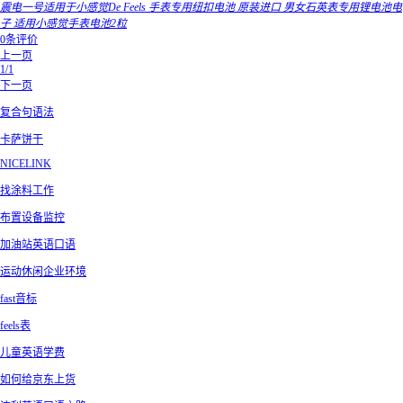
震电一号适用于小感觉De Feels 手表专用纽扣电池 原装进口 男女石英表专用锂电池电
子 适用小感觉手表电池2粒
0条评价
上一页
1/1
下一页
复合句语法
卡萨饼干
NICELINK
找涂料工作
布置设备监控
加油站英语口语
运动休闲企业环境
fast音标
feels表
儿童英语学费
如何给京东上货