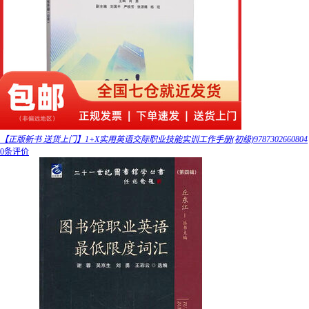
【正版新书 送货上门】1+X实用英语交际职业技能实训工作手册(初级)9787302660804
0条评价