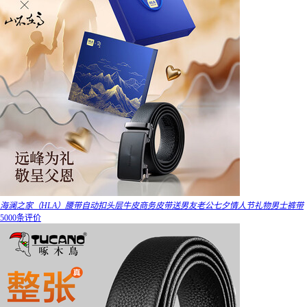
海澜之家（HLA）腰带自动扣头层牛皮商务皮带送男友老公七夕情人节礼物男士裤带
5000条评价