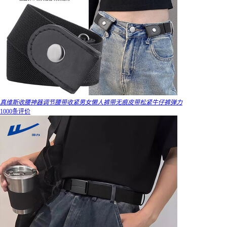
真维斯收腰神器调节腰带收紧男女懒人裤带无痕皮带松紧牛仔裤弹力
1000条评价