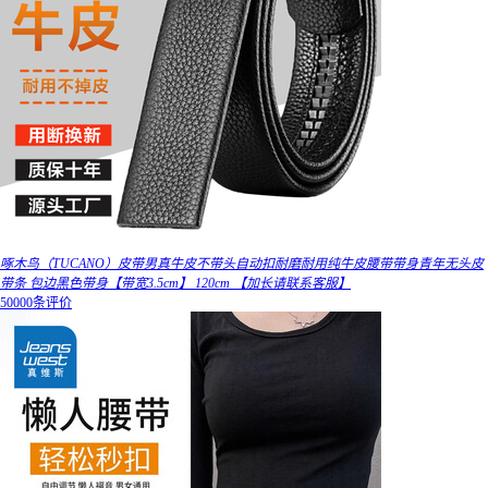
啄木鸟（TUCANO）皮带男真牛皮不带头自动扣耐磨耐用纯牛皮腰带带身青年无头皮
带条 包边黑色带身【带宽3.5cm】 120cm 【加长请联系客服】
50000条评价