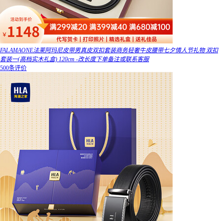
FALAMAONE法莱阿玛尼皮带男真皮双扣套装商务轻奢牛皮腰带七夕情人节礼物 双扣
套装一(高档实木礼盒) 120cm -改长度下单备注或联系客服
500条评价