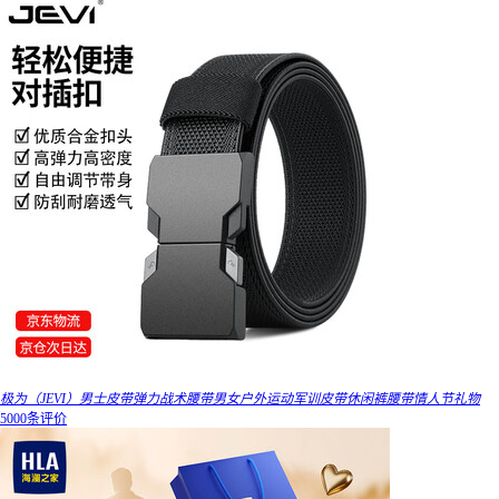
极为（JEVI）男士皮带弹力战术腰带男女户外运动军训皮带休闲裤腰带情人节礼物
5000条评价