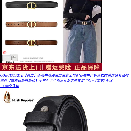
CONCISE KITE【真皮】头层牛皮腰带皮带女士搭配西装牛仔裤连衣裙装饰轻奢品牌
黑色【真皮材质已质检】生日七夕礼物送女友老婆实用 105cm (带宽2.4cm)
10000条评价