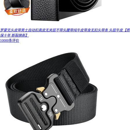
罗蒙无头皮带男士自动扣真皮无夹层不带头腰带纯牛皮带身无扣头带条 头层牛皮【质
保十年 断裂换新】
10000条评价