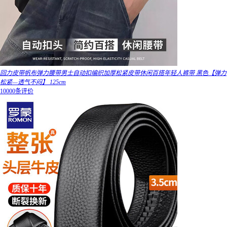
回力皮带帆布弹力腰带男士自动扣编织加厚松紧皮带休闲百搭年轻人裤带 黑色【弹力
松紧—透气不闷】 125cm
10000条评价