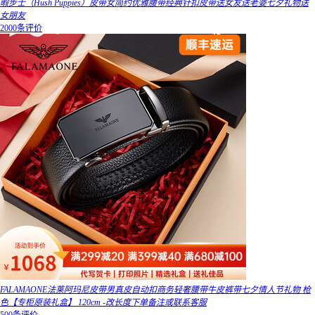
暇步士（Hush Puppies）皮带女简约优雅腰带经典针扣皮带送女友送老婆七夕礼物送
女朋友
2000条评价
FALAMAONE法莱阿玛尼皮带男真皮自动扣商务轻奢腰带牛皮裤带七夕情人节礼物 枪
色【专柜原装礼盒】 120cm -改长度下单备注或联系客服