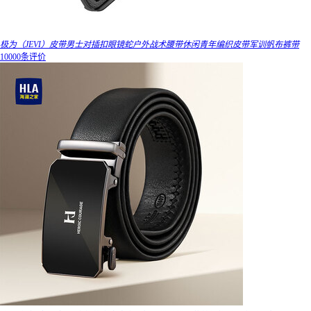
极为（JEVI）皮带男士对插扣眼镜蛇户外战术腰带休闲青年编织皮带军训帆布裤带
10000条评价