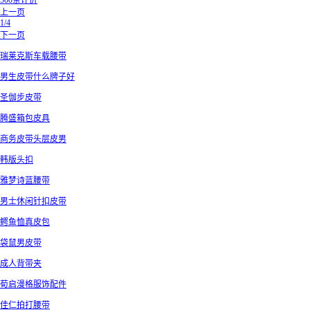
500条评价
上一页
1/4
下一页
瑞莱克斯车载腰带
男生皮带什么牌子好
圣伽步皮带
腾盛箱包皮具
商务皮带头层皮男
韩版头扣
雅梦诗蓝腰带
男士休闲针扣皮带
鳄鱼恤真皮包
袋鼠男皮带
成人背带夹
荀启漫格服饰配件
佳仁拍打腰带