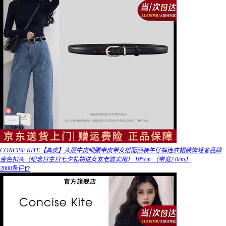
CONCISE KITE【真皮】头层牛皮细腰带皮带女搭配西装牛仔裤连衣裙装饰轻奢品牌
金色扣头（纪念日生日七夕礼物送女友老婆实用） 105cm （带宽2.0cm）
2000条评价