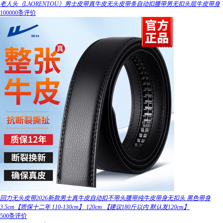
老人头（LAORENTOU）男士皮带真牛皮无头皮带条自动扣腰带男无扣头层牛皮带身
100000条评价
回力无头皮带2026新款男士真牛皮自动扣不带头腰带纯牛皮带身无扣头 黑色带身
3.5cm【质保十二年 110-130cm】 120cm 【建议180斤以内 默认发120cm】
500条评价