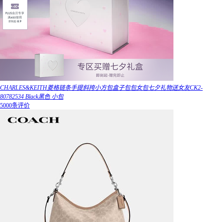
CHARLES&KEITH菱格链条手提斜挎小方包盒子包包女包七夕礼物送女友CK2-
80782534 Black黑色 小包
5000条评价