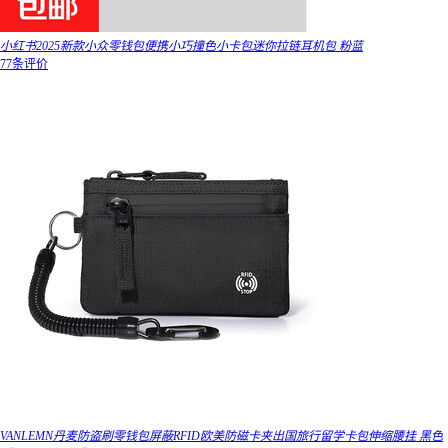
小红书2025新款小众零钱包便携小巧撞色小卡包迷你拉链耳机包 粉蓝
77条评价
VANLEMN丹麦防盗刷零钱包屏蔽RFID欧美防磁卡夹出国旅行留学卡包伸缩腰挂 黑色