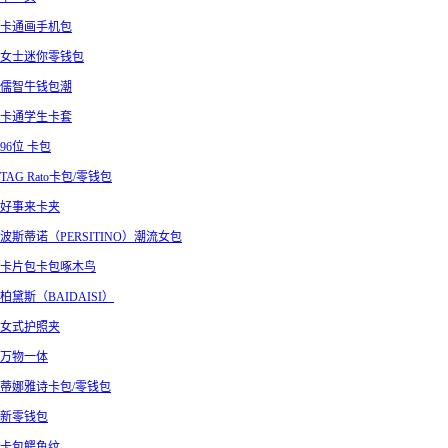
卡通画手机包
女士迷你零钱包
儒智牛钱包潮
卡通学生卡套
96位 卡包
TAG Rato卡包/零钱包
好事来卡夹
波斯蒂诺（PERSITINO）潮流女包
卡片包卡包啄木鸟
柏黛斯（BAIDAISI）
女式护照夹
万物一体
蒂娜雅诗卡包/零钱包
新零钱包
卡包鳄鱼纹