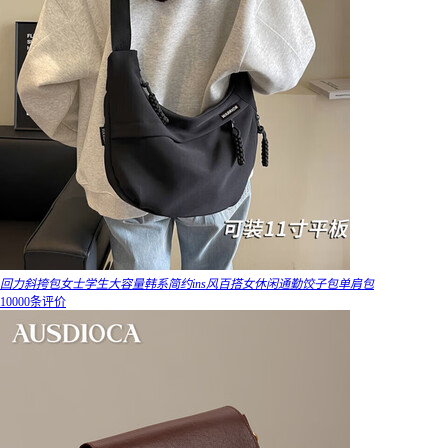
回力斜挎包女士学生大容量韩系简约ins风百搭女休闲通勤饺子包单肩包
10000条评价