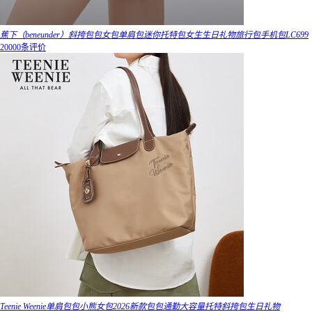
蕉下（beneunder）斜挎包包女包单肩包迷你托特包女生生日礼物旅行包手机包LC699
20000条评价
Teenie Weenie单肩包包小熊女包2026新款包包通勤大容量托特斜挎包生日礼物