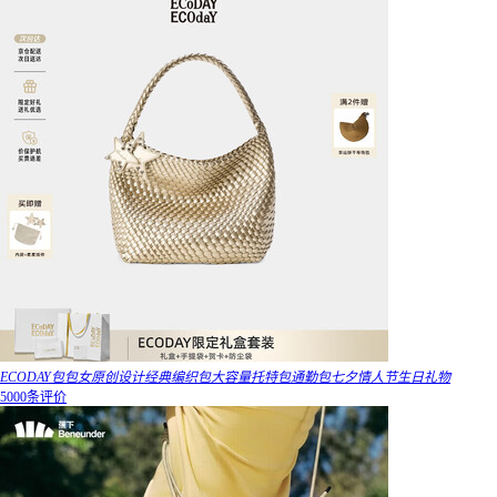
ECODAY包包女原创设计经典编织包大容量托特包通勤包七夕情人节生日礼物
5000条评价