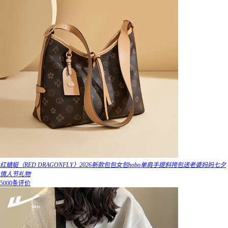
红蜻蜓（RED DRAGONFLY）2026新款包包女包hobo单肩手提斜挎包送老婆妈妈七夕
情人节礼物
5000条评价