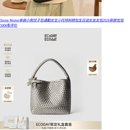
Teenie Weenie单肩小熊饺子包通勤女生小托特斜跨包生日送女友女包2026新款包包
5000条评价