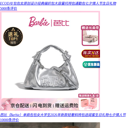
ECODAY包包女原创设计经典编织包大容量托特包通勤包七夕情人节生日礼物
5000条评价
芭比（Barbie）单肩包包女大学生2026年新款轻奢斜挎包送闺蜜生日礼物七夕情人节
10000条评价