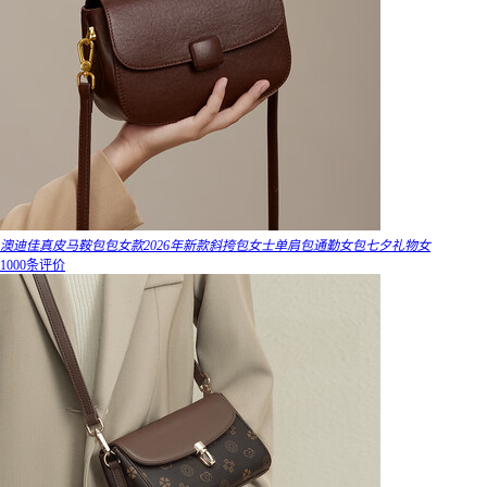
澳迪佳真皮马鞍包包女款2026年新款斜挎包女士单肩包通勤女包七夕礼物女
1000条评价