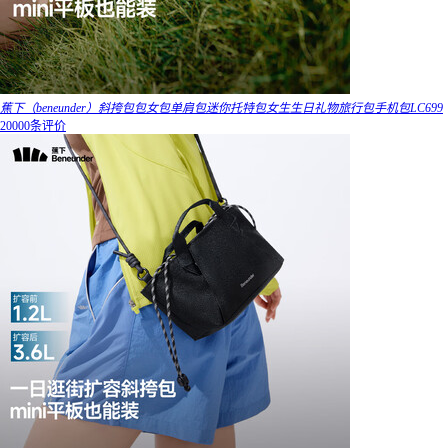
蕉下（beneunder）斜挎包包女包单肩包迷你托特包女生生日礼物旅行包手机包LC699
20000条评价