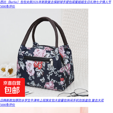
芭比（Barbie）包包女款2026年新款复古保龄球手提包闺蜜姐姐生日礼物七夕情人节
5000条评价
日韩新款加厚防水学生牛津布上班族女包大容量包休闲手机包饭盒包 复古大花
5000条评价