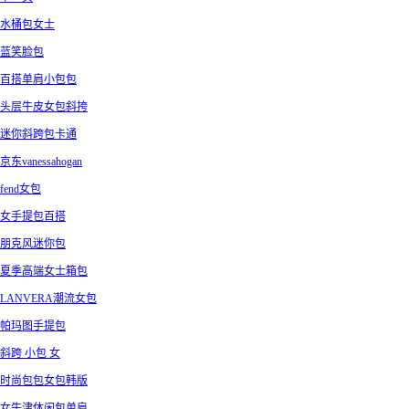
水桶包女士
蓝笑脸包
百搭单肩小包包
头层牛皮女包斜挎
迷你斜跨包卡通
京东vanessahogan
fend女包
女手提包百搭
朋克风迷你包
夏季高端女士箱包
LANVERA潮流女包
帕玛图手提包
斜跨 小包 女
时尚包包女包韩版
女牛津休闲包单肩