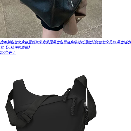
南木熊包包女大容量新款单肩手提黑色包百搭高级时尚通勤托特包七夕礼物 黑色送小
包【无挂件优质款】
200条评价