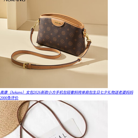
奥康（Aokang）女包2026新款小方手机包轻奢斜挎单肩包生日七夕礼物送老婆妈妈
2000条评价