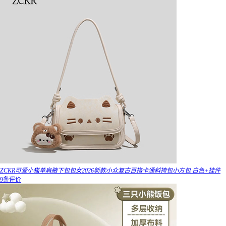
ZCKR可爱小猫单肩腋下包包女2026新款小众复古百搭卡通斜挎包小方包 白色+挂件
9条评价