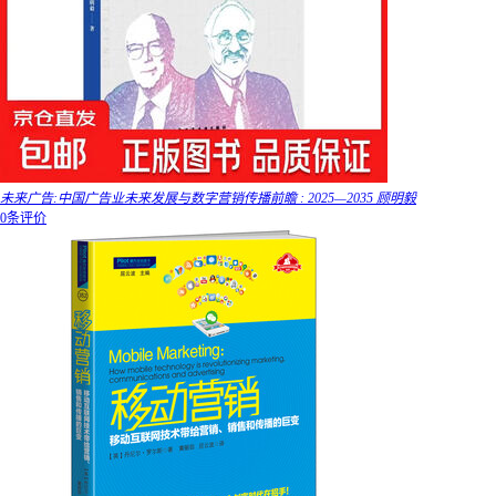
未来广告:中国广告业未来发展与数字营销传播前瞻 : 2025—2035 顾明毅
0条评价