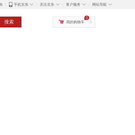
◇
◇
◇
◇
购
手机京东
关注京东
客户服务
网站导航
0
搜索
我的购物车
>