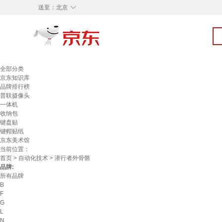
◇
送至：
北京
全部分类
京东知识库
品牌排行榜
普联摄像头
一体机
收纳包
键盘贴
键帽贴纸
京东美术馆
当前位置：
首页
>
自动化技术
> 潜行者外骨骼
品牌:
所有品牌
B
F
G
L
N