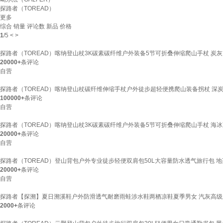
探路者（TOREAD）
更多
综合
销量
评论数
新品
价格
1
/
5
<
>
探路者（TOREAD）喀纳登山杖3K碳素碳纤维户外装备5节可折叠伸缩爬山手杖 炭灰
20000+
条评论
自营
探路者（TOREAD）喀纳登山杖碳纤维伸缩手杖户外徒步超轻便携爬山装备拐杖 深
100000+
条评论
自营
探路者（TOREAD）喀纳登山杖3K碳素碳纤维户外装备5节可折叠伸缩爬山手杖 海
20000+
条评论
自营
探路者（TOREAD）登山背包户外专业徒步轻便双肩包50L大容量防水透气旅行包 
20000+
条评论
自营
探路者【探溯】夏日溯溪鞋户外防滑透气耐磨雨蛙涉水鞋两栖凉鞋夏季男女 汽灰高级灰-男款-
2000+
条评论