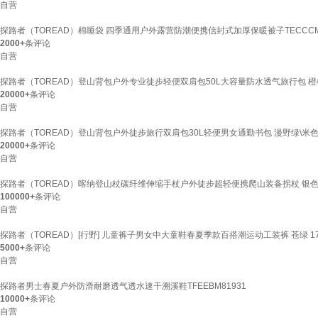
自营
探路者（TOREAD）棉睡袋 四季通用户外露营防潮便携信封式加厚保暖被子TECCCM9
2000+
条评论
自营
探路者（TOREAD）登山背包户外专业徒步轻便双肩包50L大容量防水透气旅行包 橙
20000+
条评论
自营
探路者（TOREAD）登山背包户外徒步旅行双肩包30L轻便男女通勤书包 漫野绿\米
20000+
条评论
自营
探路者（TOREAD）喀纳登山杖碳纤维伸缩手杖户外徒步超轻便携爬山装备拐杖 银
100000+
条评论
自营
探路者（TOREAD）[行野] 儿童裤子男女中大童鞋春夏季款百搭潮运动工装裤 苍绿 17
5000+
条评论
自营
探路者男士春夏户外防滑耐磨透气透水速干溯溪鞋TFEEBM81931
10000+
条评论
自营