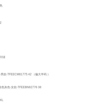
色
2
山川绿
FEECM81775 42 （偏大半码 ）
-女款-TFEEBN82776 38
XL