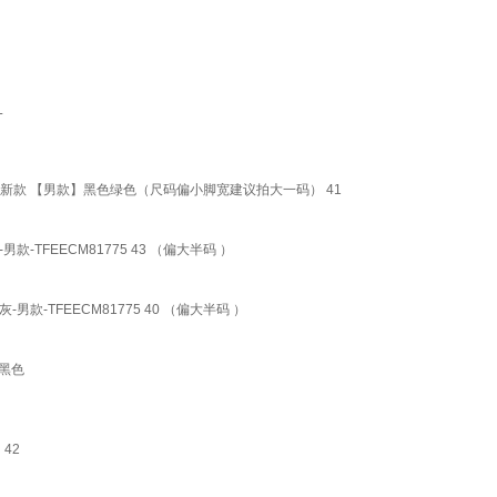
L
新款 【男款】黑色绿色（尺码偏小脚宽建议拍大一码） 41
FEECM81775 43 （偏大半码 ）
TFEECM81775 40 （偏大半码 ）
 黑色
42