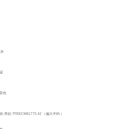
炭灰
冰蓝
地茶色
TFEECM81775 42 （偏大半码 ）