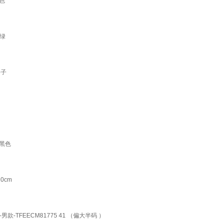
色
松绿
格子
灰黑色
0cm
FEECM81775 41 （偏大半码 ）