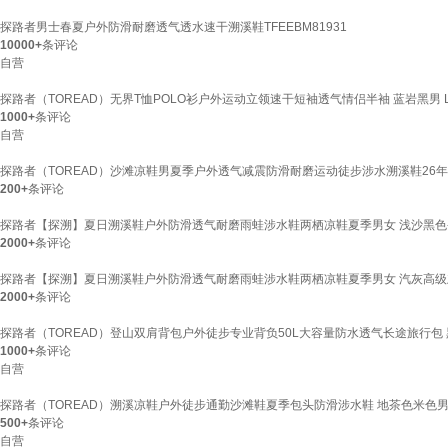
探路者男士春夏户外防滑耐磨透气透水速干溯溪鞋TFEEBM81931
10000+
条评论
自营
探路者（TOREAD）无界T恤POLO衫户外运动立领速干短袖透气情侣半袖 蓝岩黑男 
1000+
条评论
自营
探路者（TOREAD）沙滩凉鞋男夏季户外透气减震防滑耐磨运动徒步涉水溯溪鞋26年
200+
条评论
探路者【探溯】夏日溯溪鞋户外防滑透气耐磨雨蛙涉水鞋两栖凉鞋夏季男女 浅沙黑色-男款-T
2000+
条评论
探路者【探溯】夏日溯溪鞋户外防滑透气耐磨雨蛙涉水鞋两栖凉鞋夏季男女 汽灰高级灰-男款-
2000+
条评论
探路者（TOREAD）登山双肩背包户外徒步专业背负50L大容量防水透气长途旅行包
1000+
条评论
自营
探路者（TOREAD）溯溪凉鞋户外徒步通勤沙滩鞋夏季包头防滑涉水鞋 地茶色米色男 
500+
条评论
自营