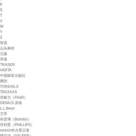
P
S
T
V
W
Y
Z
智宙
山头林村
元族
湃速
TRASER
VARTA
中国财富出版社
腾韵
TOREAD.X
TRAXXAS
倍耐力（Pirelli）
GENIUS 原装
L.L.Bean
万孚
布雷博（Brembo）
菲利普（PHILLIPS）
newcloth火星日落
噶尔法（GALFER）