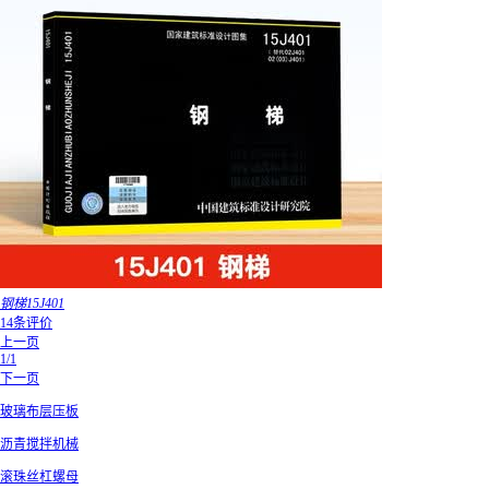
钢梯15J401
14条评价
上一页
1/1
下一页
玻璃布层压板
沥青搅拌机械
滚珠丝杠螺母