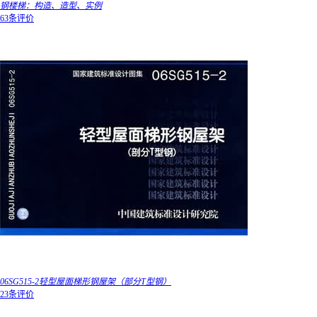
钢楼梯：构造、造型、实例
63条评价
06SG515-2轻型屋面梯形钢屋架（部分T型钢）
23条评价