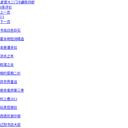
爱雪大二门冷藏陈列柜
0条评价
上一页
1/1
下一页
书虫白色巨石
翟永明短诗精选
本册潘多拉
洪水之年
权谋之业
相约星期二价
异世界童话
绝命毒师第三季
村上春2013
玩笑昆德拉
西德尼谢尔顿
辽阳书店大促