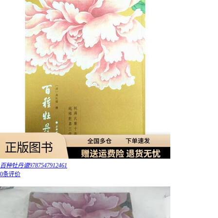
百种牡丹谱9787547912461
0条评价