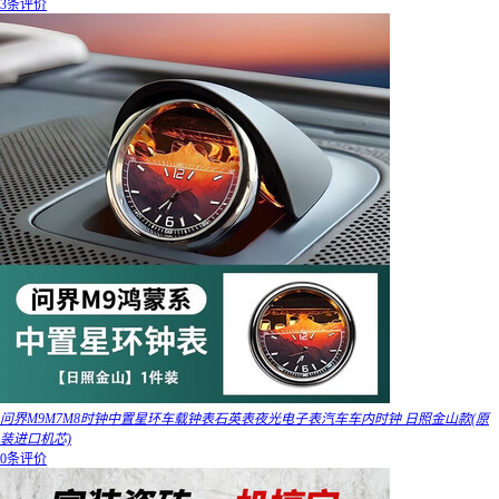
3条评价
问界M9M7M8时钟中置星环车载钟表石英表夜光电子表汽车车内时钟 日照金山款(原
装进口机芯)
0条评价