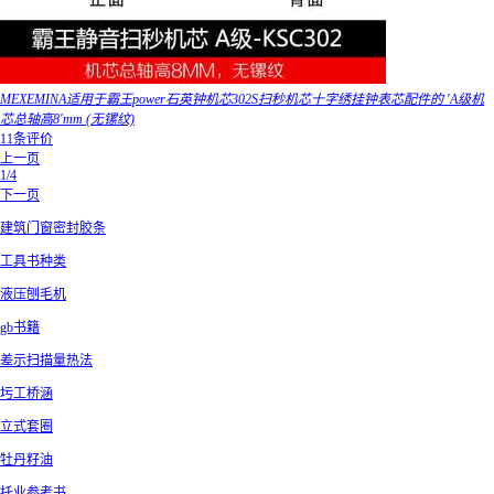
MEXEMINA适用于霸王power石英钟机芯302S扫秒机芯十字绣挂钟表芯配件的 'A级机
芯总轴高8'mm (无镙纹)
11条评价
上一页
1/4
下一页
建筑门窗密封胶条
工具书种类
液压刨毛机
gb书籍
差示扫描量热法
圬工桥涵
立式套圈
牡丹籽油
托业参考书