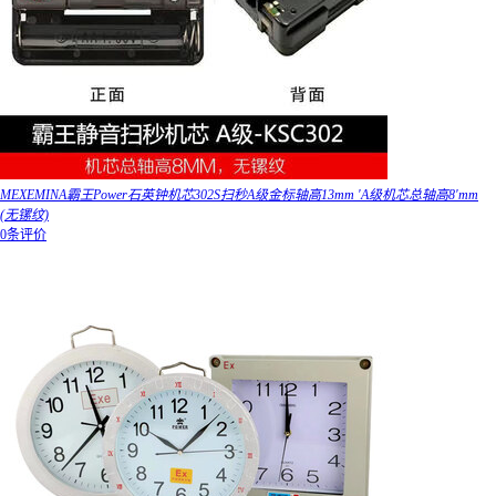
MEXEMINA霸王Power石英钟机芯302S扫秒A级金标轴高13mm 'A级机芯总轴高8'mm
(无镙纹)
0条评价