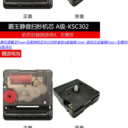
赛乐透霸王Power石英钟机芯302S扫秒金标A级轴高13mm '级机芯总轴高8'mm (无镙纹)
0条评价