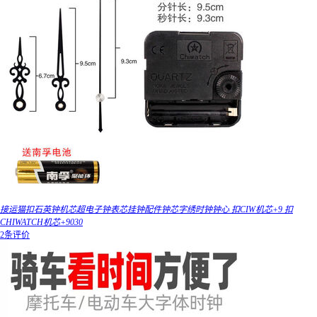
接运猫扣石英钟机芯超电子钟表芯挂钟配件钟芯字绣时钟钟心 扣CIW机芯+9 扣
CHIWATCH机芯+9030
2条评价