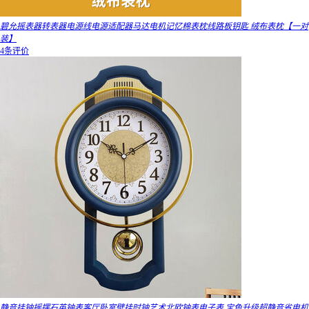
碧允摇表器转表器电源线电源适配器马达电机记忆棉表枕线路板钥匙 绒布表枕【一对
装】
4条评价
静音挂钟摇摆石英钟表客厅卧室壁挂时钟艺术北欧钟表电子表 宝色升级超静音省电机