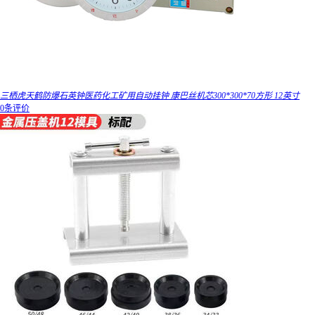
三栖虎天鹤防爆石英钟医药化工矿用自动挂钟 康巴丝机芯300*300*70方形 12英寸
0条评价