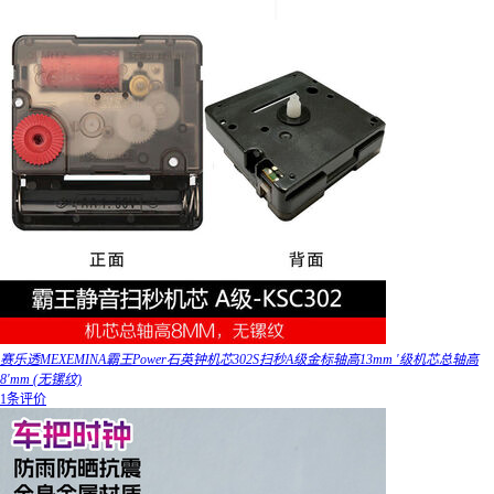
赛乐透MEXEMINA霸王Power石英钟机芯302S扫秒A级金标轴高13mm '级机芯总轴高
8'mm (无镙纹)
1条评价