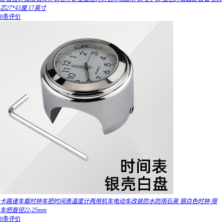
芯27*43厘 17英寸
0条评价
卡路速车载时钟车把时间表温度计两用机车电动车改装防水防雨石英 银白色时钟 限
车把直径22-25mm
0条评价