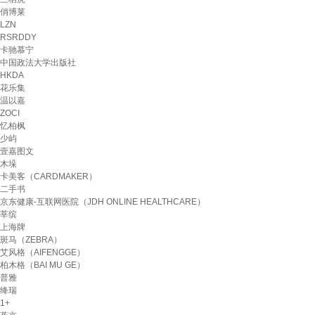
俏博莱
LZN
RSRDDY
卡驰慕宁
中国政法大学出版社
HKDA
花乐集
温以嘉
ZOCI
忆柏枫
少屿
壹嘉图文
木垛
卡美客（CARDMAKER）
二手书
京东健康-互联网医院（JDH ONLINE HEALTHCARE）
莘缤
上海牌
斑马（ZEBRA）
艾风格（AIFENGGE）
柏木格（BAI MU GE）
普雅
绛瑞
1+