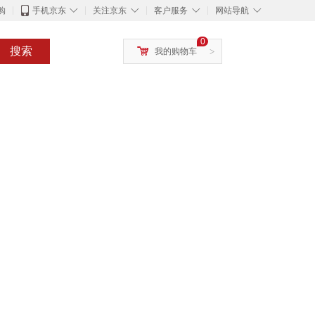
◇
◇
◇
◇
购
手机京东
关注京东
客户服务
网站导航
0
搜索
我的购物车
>