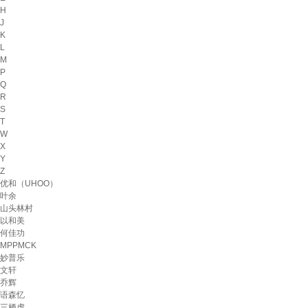
H
J
K
L
M
P
Q
R
S
T
W
X
Y
Z
优和（UHOO）
叶余
山头林村
以和美
何佳功
MPPMCK
妙普乐
文轩
乔辉
语森忆
三栖虎