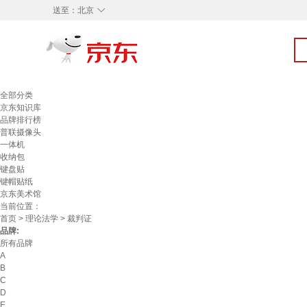
◇
送至：
北京
全部分类
京东知识库
品牌排行榜
普联摄像头
一体机
收纳包
键盘贴
键帽贴纸
京东美术馆
当前位置：
首页
>
理论法学
> 裁判证
品牌:
所有品牌
A
B
C
D
E