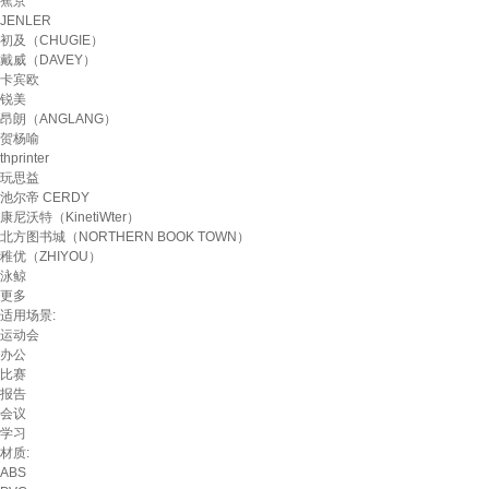
蕉京
JENLER
初及（CHUGIE）
戴威（DAVEY）
卡宾欧
锐美
昂朗（ANGLANG）
贺杨喻
thprinter
玩思益
池尔帝 CERDY
康尼沃特（KinetiWter）
北方图书城（NORTHERN BOOK TOWN）
稚优（ZHIYOU）
泳鲸
更多
适用场景:
运动会
办公
比赛
报告
会议
学习
材质:
ABS