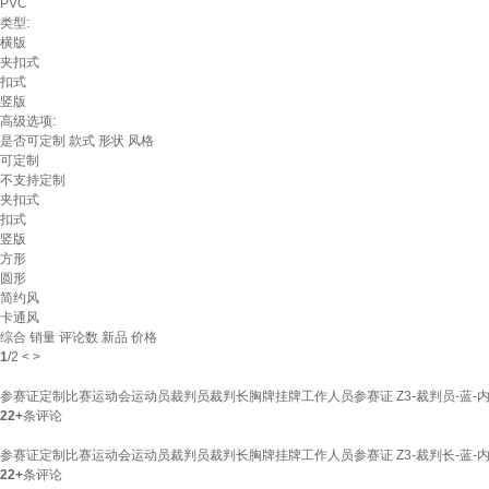
PVC
类型:
横版
夹扣式
扣式
竖版
高级选项:
是否可定制
款式
形状
风格
可定制
不支持定制
夹扣式
扣式
竖版
方形
圆形
简约风
卡通风
综合
销量
评论数
新品
价格
1
/
2
<
>
参赛证定制比赛运动会运动员裁判员裁判长胸牌挂牌工作人员参赛证 Z3-裁判员-蓝-内芯
22+
条评论
参赛证定制比赛运动会运动员裁判员裁判长胸牌挂牌工作人员参赛证 Z3-裁判长-蓝-内芯
22+
条评论