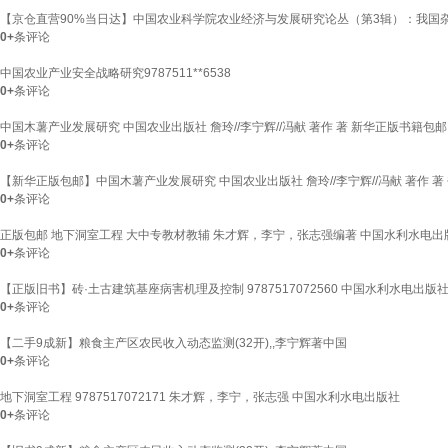
【京仓直营90%当日达】中国农业科学院农业经济与发展研究论丛（第3辑）：我国
0+
条评论
中国农业产业安全战略研究9787511**6538
0+
条评论
中国木薯产业发展研究 中国农业出版社 詹玲//李宁辉//冯献 著作 著 新华正版书籍包邮
0+
条评论
【新华正版包邮】中国木薯产业发展研究 中国农业出版社 詹玲//李宁辉//冯献 著作 著 
0+
条评论
正版包邮 地下洞室工程 大中专教材教辅 朱才辉，李宁，张志强编著 中国水利水电出版社 9
0+
条评论
【正版旧书】砖·土古建筑基座病害机理及控制 9787517072560 中国水利水电出版
0+
条评论
【二手9成新】粮食主产区农民收入动态监测(32开),,李宁辉著中国
0+
条评论
地下洞室工程 9787517072171 朱才辉，李宁，张志强 中国水利水电出版社
0+
条评论