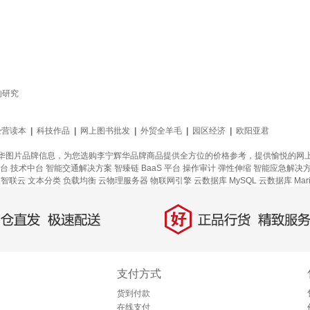
响研究
经营读本
|
科技作品
|
网上图书批发
|
外贸全羊毛
|
园区经济
|
欧阳亚君
华图片品牌信息，为您选购李宁辉华品牌商品提供全方位的价格参考，提供愉悦的网
台
技术中台
智能交通解决方案
智臻链 BaaS 平台
操作审计
弹性伸缩
智能应急解决
东智联云
文本分类
负载均衡
云物理服务器
物联网引擎
云数据库 MySQL
云数据库 Mar
好
直发，极速配送
正品行货，精致服务
支付方式
货到付款
在线支付