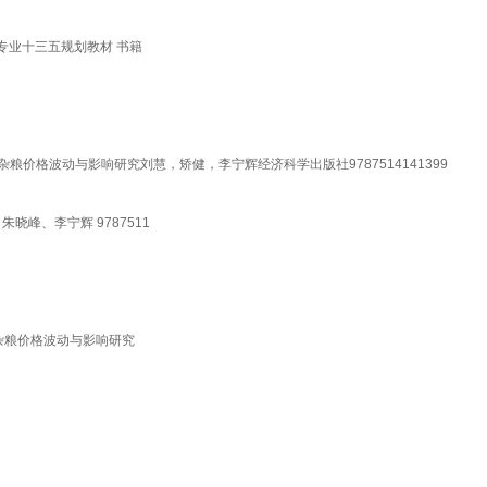
专业十三五规划教材 书籍
粮价格波动与影响研究刘慧，矫健，李宁辉经济科学出版社9787514141399
晓峰、李宁辉 9787511
杂粮价格波动与影响研究