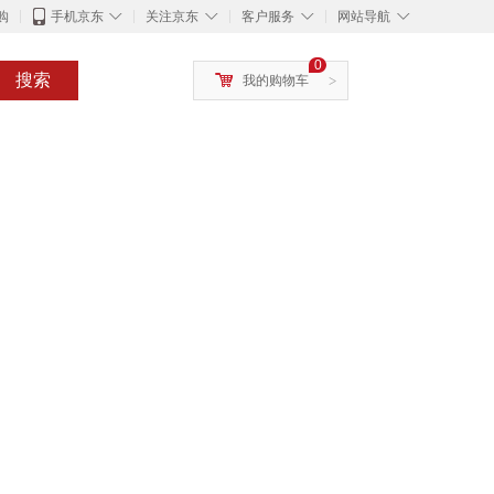
◇
◇
◇
◇
购
手机京东
关注京东
客户服务
网站导航
0
搜索
我的购物车
>