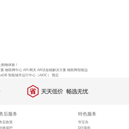
上购物体验！
方案
物联网中心
API 网关
AR试妆镜解决方案
物联网智能边
iaDB
智能城市运行中心（AIOC）
预定
省
天天低价，畅选无忧
售后服务
特色服务
售后政策
夺宝岛
价格保护
DIY装机