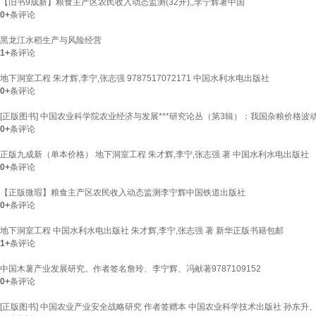
【旧书9成新】粮食主产区农民收入动态监测(32开),,李宁辉著中国
0+
条评论
黑龙江水稻生产与风险经营
1+
条评论
地下洞室工程 朱才辉,李宁,张志强 9787517072171 中国水利水电出版社
0+
条评论
[正版图书] 中国农业科学院农业经济与发展***研究论丛（第3辑）：我国杂粮价
0+
条评论
正版九成新（单本价格） 地下洞室工程 朱才辉,李宁,张志强 著 中国水利水电出版社
0+
条评论
【正版微瑕】粮食主产区农民收入动态监测李宁辉中国铁道出版社
0+
条评论
地下洞室工程 中国水利水电出版社 朱才辉,李宁,张志强 著 新华正版书籍包邮
1+
条评论
中国木薯产业发展研究。作者签名詹玲、李宁辉、冯献著9787109152
0+
条评论
[正版图书] 中国农业产业安全战略研究 作者签赠本 中国农业科学技术出版社 孙东升、朱