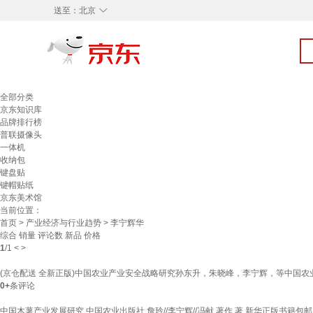
◇
送至：
北京
全部分类
京东知识库
品牌排行榜
普联摄像头
一体机
收纳包
键盘贴
键帽贴纸
京东美术馆
当前位置：
首页
>
产业经济与行业趋势
> 李宁辉华
综合
销量
评论数
新品
价格
1
/
1
<
>
(京仓配送 全新正版)中国农业产业安全战略研究孙东升，朱晓峰，李宁辉，等中国农
0+
条评论
中国木薯产业发展研究 中国农业出版社 詹玲//李宁辉//冯献 著作 著 新华正版书籍包邮