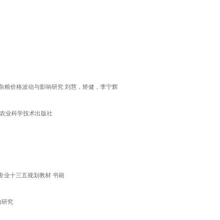
国杂粮价格波动与影响研究 刘慧，矫健，李宁辉
国农业科学技术出版社
专业十三五规划教材 书籍
响研究