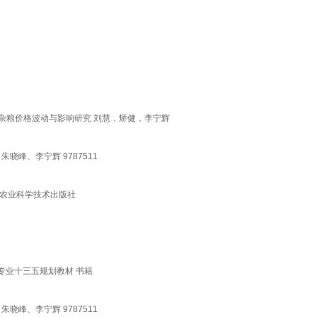
国杂粮价格波动与影响研究 刘慧，矫健，李宁辉
晓峰、李宁辉 9787511
国农业科学技术出版社
专业十三五规划教材 书籍
晓峰、李宁辉 9787511