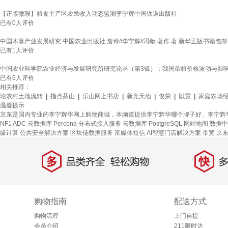
【正版微瑕】粮食主产区农民收入动态监测李宁辉中国铁道出版社
已有
0
人评价
中国木薯产业发展研究 中国农业出版社 詹玲//李宁辉//冯献 著作 著 新华正版书籍包邮
已有
1
人评价
中国农业科学院农业经济与发展研究所研究论丛（第3辑）：我国杂粮价格波动与影
已有
6
人评价
相关推荐：
论农村土地流转
|
指点茶山
|
乐山网上书店
|
新光天地
|
俊荣
|
以霓
|
家庭农场
温馨提示
京东是国内专业的李宁辉华网上购物商城，本频道提供李宁辉华哪个牌子好、李宁辉
NF1 ADC
云数据库 Percona
分布式接入服务
云数据库 PostgreSQL
网站地图
数据中
缘计算
公共安全解决方案
区块链数据服务
富媒体短信
AI智慧门店解决方案
带宽
京
多
快
品类齐全，轻松购物
多仓
购物指南
配送方式
购物流程
上门自提
会员介绍
211限时达