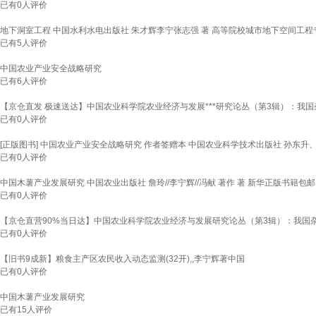
已有
0
人评价
地下洞室工程 中国水利水电出版社 朱才辉李宁张志强 著 高等院校城市地下空间工程
已有
5
人评价
中国农业产业安全战略研究
已有
6
人评价
【京仓直发 极速送达】中国农业科学院农业经济与发展***研究论丛（第3辑）：我国杂
已有
0
人评价
[正版图书] 中国农业产业安全战略研究 作者签赠本 中国农业科学技术出版社 孙东升、朱
已有
0
人评价
中国木薯产业发展研究 中国农业出版社 詹玲//李宁辉//冯献 著作 著 新华正版书籍包邮
已有
0
人评价
【京仓直营90%当日达】中国农业科学院农业经济与发展研究论丛（第3辑）：我国
已有
0
人评价
【旧书9成新】粮食主产区农民收入动态监测(32开),,李宁辉著中国
已有
0
人评价
中国木薯产业发展研究
已有
15
人评价