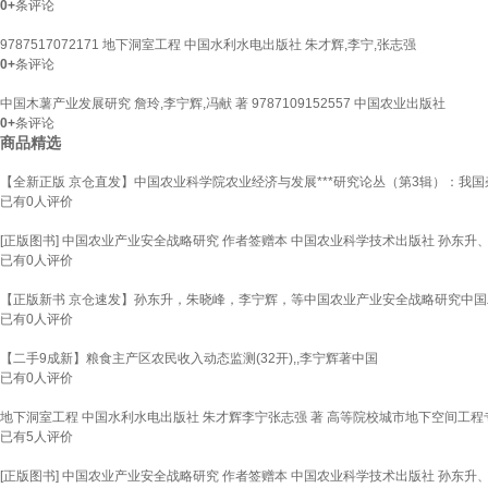
0+
条评论
9787517072171 地下洞室工程 中国水利水电出版社 朱才辉,李宁,张志强
0+
条评论
中国木薯产业发展研究 詹玲,李宁辉,冯献 著 9787109152557 中国农业出版社
0+
条评论
商品精选
【全新正版 京仓直发】中国农业科学院农业经济与发展***研究论丛（第3辑）：我
已有
0
人评价
[正版图书] 中国农业产业安全战略研究 作者签赠本 中国农业科学技术出版社 孙东升、朱
已有
0
人评价
【正版新书 京仓速发】孙东升，朱晓峰，李宁辉，等中国农业产业安全战略研究中
已有
0
人评价
【二手9成新】粮食主产区农民收入动态监测(32开),,李宁辉著中国
已有
0
人评价
地下洞室工程 中国水利水电出版社 朱才辉李宁张志强 著 高等院校城市地下空间工程
已有
5
人评价
[正版图书] 中国农业产业安全战略研究 作者签赠本 中国农业科学技术出版社 孙东升、朱