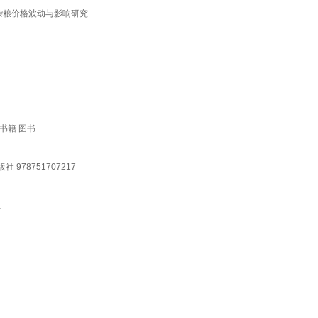
杂粮价格波动与影响研究
书籍 图书
78751707217
社