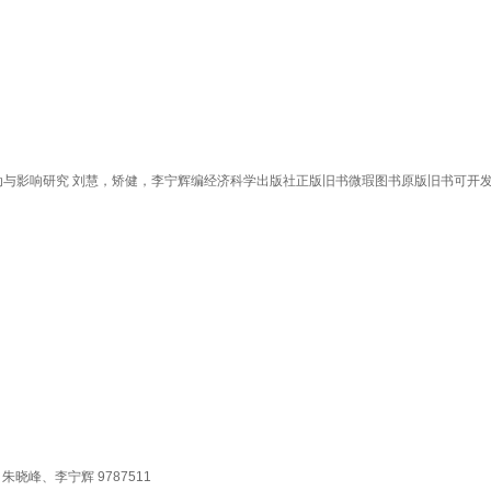
格波动与影响研究 刘慧，矫健，李宁辉编经济科学出版社正版旧书微瑕图书原版旧书可开
晓峰、李宁辉 9787511