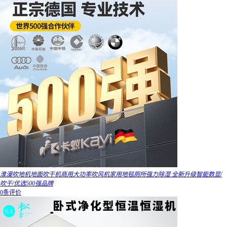
淮漫吹地机地面吹干机商用大功率吹风机家用地毯厕所强力除湿 全新升级智能数显/
吹干/优选500强品牌
0条评价