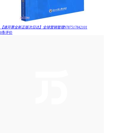
【速开票全新正版次日达】全球营销管理9787517842101
0条评价