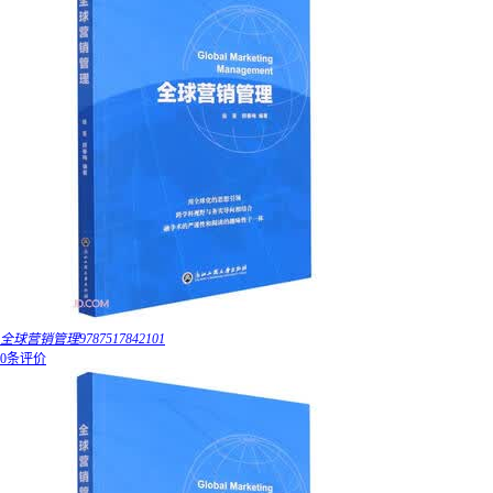
全球营销管理9787517842101
0条评价