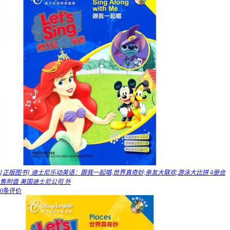
[正版图书] 迪士尼乐动英语：跟我一起唱,世界真奇妙,亲友大联欢,游泳大比拼 4册合
售附盘 美国迪士尼公司 外
0条评价