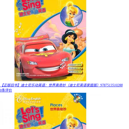
【正版旧书】迪士尼乐动英语：世界真奇妙（迪士尼英语家庭版）9787513510288
0条评价