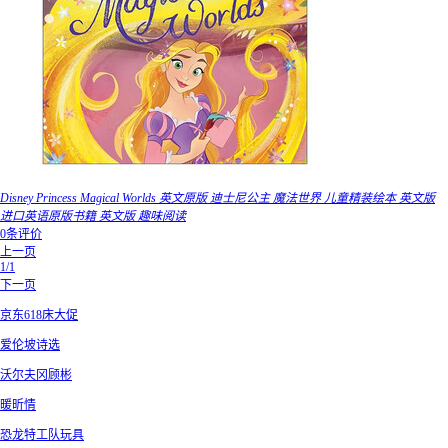
Disney Princess Magical Worlds 英文原版 迪士尼公主 魔法世界 儿童精装绘本 英文版
进口英语原版书籍 英文版 趣味阅读
0条评价
上一页
1/1
下一页
京东618床大促
爱伦坡诗选
沃尔夫冈顾彬
暖昕情
恐龙特工队玩具