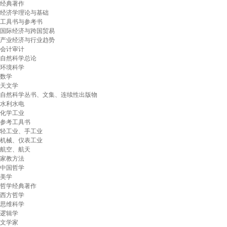
经典著作
经济学理论与基础
工具书与参考书
国际经济与跨国贸易
产业经济与行业趋势
会计审计
自然科学总论
环境科学
数学
天文学
自然科学丛书、文集、连续性出版物
水利水电
化学工业
参考工具书
轻工业、手工业
机械、仪表工业
航空、航天
家教方法
中国哲学
美学
哲学经典著作
西方哲学
思维科学
逻辑学
文学家