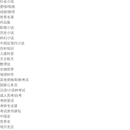
社会小说
爱情/情感
侦探/推理
世界名著
作品集
影视小说
历史小说
科幻小说
中国近现代小说
百科知识
儿童科普
天文航天
数理化
生物世界
地球科学
其他资格/职称考试
国家公务员
汉语/小语种考试
成人高考/自考
考研英语
考研专业课
考试类书课包
中国史
世界史
地方史志