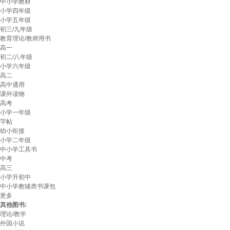
中小学教材
小学四年级
小学五年级
初三/九年级
教育理论/教师用书
高一
初二/八年级
小学六年级
高二
高中通用
课外读物
高考
小学一年级
字帖
幼小衔接
小学二年级
中小学工具书
中考
高三
小学升初中
中小学教辅类书课包
更多
其他图书:
理论/教学
外国小说