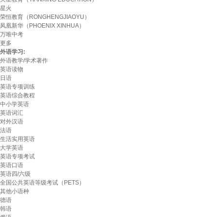
星火
荣恒教育（RONGHENGJIAOYU）
凤凰新华（PHOENIX XINHUA）
万唯中考
更多
外语学习:
外语教学/学术著作
英语读物
日语
英语专项训练
英语综合教程
中小学英语
英语词汇
对外汉语
法语
生活实用英语
大学英语
英语专项考试
英语口语
英语四/六级
全国公共英语等级考试（PETS）
其他小语种
德语
韩语