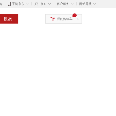
◇
◇
◇
◇
购
手机京东
关注京东
客户服务
网站导航
0
搜索
我的购物车
>