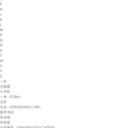
F
H
J
K
L
M
P
Q
R
S
T
W
X
Y
Z
一本
王朝霞
斗半匠
一本（E.Ben）
文轩
当当（DANGDANG.COM）
新华书店
作业帮
学而思
天星教育（TIANXING EDUCATION）