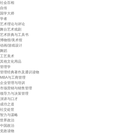
社会百相
自传
国学大师
学者
艺术理论与评论
舞台艺术戏剧
艺术辞典与工具书
博物馆/美术馆
动画/游戏设计
舞蹈
工艺美术
其他文化用品
管理学
管理经典著作及通识读物
MBA与工商管理
企业管理与培训
市场营销与销售管理
领导力与决策管理
演讲与口才
成功之道
社交处世
智力与谋略
世界政治
中国政治
党政读物