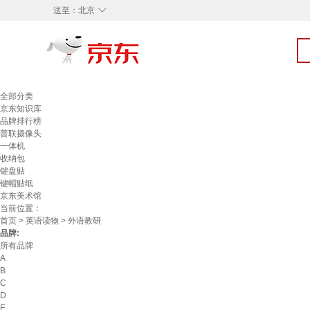
◇
送至：
北京
全部分类
京东知识库
品牌排行榜
普联摄像头
一体机
收纳包
键盘贴
键帽贴纸
京东美术馆
当前位置：
首页
>
英语读物
> 外语教研
品牌:
所有品牌
A
B
C
D
E