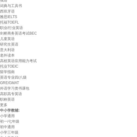
俄语
词典与工具书
西班牙语
雅思IELTS
托福TOEFL
职业/行业英语
剑桥商务英语考试BEC
儿童英语
研究生英语
意大利语
老外读本
高校英语应用能力考试
托业TOEIC
留学指南
英语专业四/八级
GRE/GMAT
外语学习类书课包
高职高专英语
职称英语
更多
中小学教辅:
小学通用
初一/七年级
初中通用
小学三年级