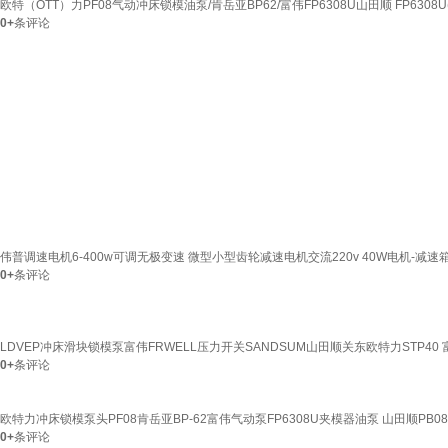
欧特（OTT）力PF08气动冲床锁模油泵/肯岳亚BP62/富伟FP6308U山田顺 FP6308
0+
条评论
伟普调速电机6-400w可调无极变速 微型小型齿轮减速电机交流220v 40W电机-减速箱
0+
条评论
LDVEP冲床滑块锁模泵富伟FRWELL压力开关SANDSUM山田顺关东欧特力STP40
0+
条评论
欧特力冲床锁模泵头PF08肯岳亚BP-62富伟气动泵FP6308U夹模器油泵 山田顺PB08
0+
条评论