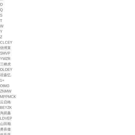
O
Q
S
T
W
Y
Z
CLCEY
俏博莱
SMVP
YWZR
三栖虎
OLOEY
语森忆
1+
OIMG
ZNMW
MPPMCK
云启格
BEYZK
淘易鑫
LDVEP
山田顺
勇喜傲
肯岳亚