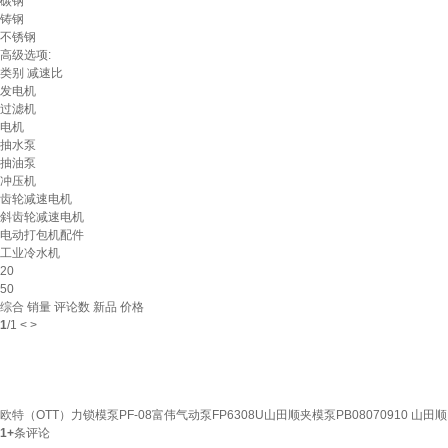
碳钢
铸钢
不锈钢
高级选项:
类别
减速比
发电机
过滤机
电机
抽水泵
抽油泵
冲压机
齿轮减速电机
斜齿轮减速电机
电动打包机配件
工业冷水机
20
50
综合
销量
评论数
新品
价格
1
/
1
<
>
欧特（OTT）力锁模泵PF-08富伟气动泵FP6308U山田顺夹模泵PB08070910 山田顺
1+
条评论