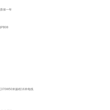
泵质保一年
PB08
70W50米扬程16米电线