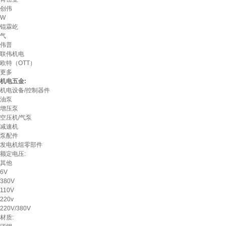
创伟
W
锟霖屹
气
伟普
联伟机电
欧特（OTT）
更多
机电五金:
机电设备/控制器件
油泵
增压泵
空压机/气泵
减速机
泵配件
发电机组零部件
额定电压:
其他
6V
380V
110V
220v
220V/380V
材质: