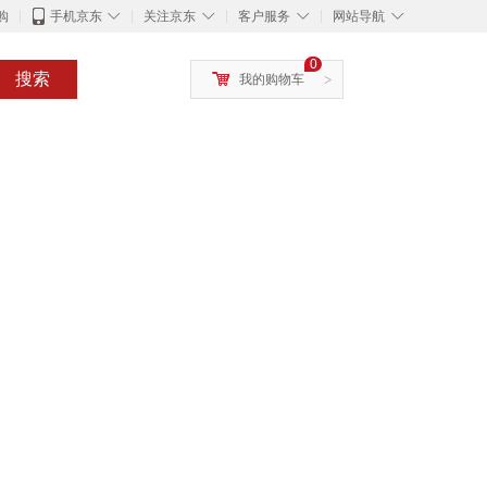
◇
◇
◇
◇
购
手机京东
关注京东
客户服务
网站导航
0
搜索
我的购物车
>