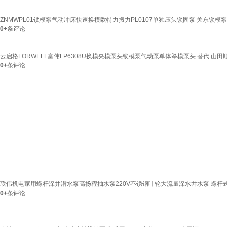
ZNMWPL01锁模泵气动冲床快速换模欧特力振力PL0107单独压头锁固泵 关东锁模
0+
条评论
云启格FORWELL富伟FP6308U换模夹模泵头锁模泵气动泵单体举模泵头 替代 山田顺
0+
条评论
联伟机电家用螺杆深井潜水泵高扬程抽水泵220V不锈钢叶轮大流量深水井水泵 螺杆式3
0+
条评论