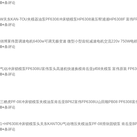
0+
条评论
W关东KAN-TOU夹模器油泵PF6308冲床锁模泵HP6308液压帮浦浦HP6308F 富伟FP
0+
条评论
俏博莱伟普调速电机6400w可调无极变速 微型小型齿轮减速电机交流220v 750W电机
0+
条评论
气动冲床锁模泵FP6308U富伟泵头高速机快速换模肯岳亚pf08夹模泵 富伟原装 FP630
0+
条评论
三栖虎PF-08冲床锁模泵夹模油泵肯岳亚BP62富伟FP6308U山田顺PB08 PF6308
0+
条评论
1+HP6308冲床锁模泵头关东KANTOU气动增压夹模油泵PF-08滑块固锁泵 肯岳亚BP-
0+
条评论