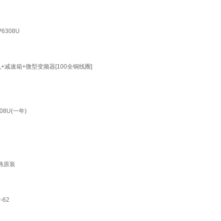
6308U
+减速箱+微型变频器[100全铜线圈]
8U(一年)
富伟原装
62