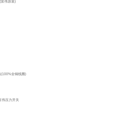
U(富伟原装)
(100%全铜线圈)
 富伟压力开关