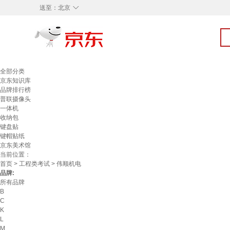
◇
送至：
北京
全部分类
京东知识库
品牌排行榜
普联摄像头
一体机
收纳包
键盘贴
键帽贴纸
京东美术馆
当前位置：
首页
>
工程类考试
> 伟顺机电
品牌:
所有品牌
B
C
K
L
M