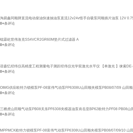
淘易鑫同顺牌直流电动柴油快速抽油泵直流12v24v怪手自吸泵同顺插片油泵 12V 0.75
0+
条评论
锟霖屹世伟洛克SS4VCR2GR60M垫片式过滤器 A
0+
条评论
语森忆经纬仪高精度工程测量电子测距经伟仪光学双激光水平仪 【单激光 】徕索DE-
0+
条评论
OIMG供应欧特力锁模泵PF-08富伟气动泵FP6308U山田顺夹模泵PB08/07/09 山田顺
0+
条评论
三栖虎山田顺气动泵PB08关东PF6308夹模器油泵肯岳亚BP62欧特力PF08 PB08
0+
条评论
MPPMCK欧特力锁模泵PF-08富伟气动泵FP6308U山田顺夹模泵PB08/07/09/10 山