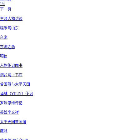
1/4
下一页
生涯人物访谈
糯米网山东
久米
东湖之恋
昭信
人物传记图书
烟台网上书店
曾国藩与太平天国
译林（YILIN）传记
罗辑思维传记
英雄李文祥
太平天国曾国藩
鹰派