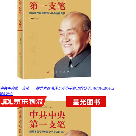
中共中央第一支笔——胡乔木在毛泽东邓小平身边的日子9787010205182
0条评价