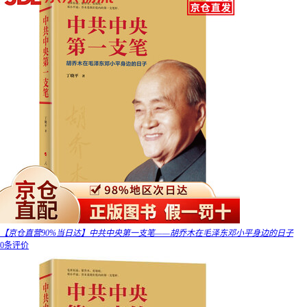
【京仓直营90%当日达】中共中央第一支笔——胡乔木在毛泽东邓小平身边的日子
0条评价