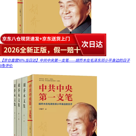
【京仓直营90%当日达】中共中央第一支笔——胡乔木在毛泽东邓小平身边的日子
0条评价