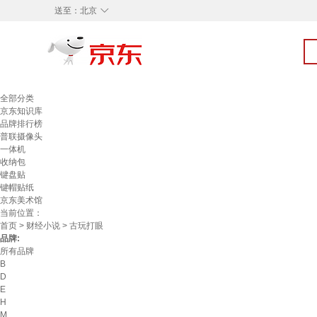
◇
送至：
北京
全部分类
京东知识库
品牌排行榜
普联摄像头
一体机
收纳包
键盘贴
键帽贴纸
京东美术馆
当前位置：
首页
>
财经小说
> 古玩打眼
品牌:
所有品牌
B
D
E
H
M