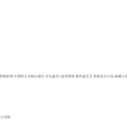
城+异能初现 中国民主法制出版社 古玩鉴宝+超强异能 都市鉴宝文 异能玄幻小说 秘藏小
书云书籍