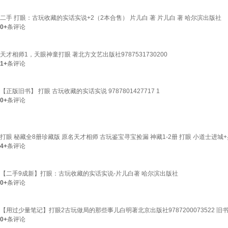
二手 打眼：古玩收藏的实话实说+2（2本合售） 片儿白 著 片儿白 著 哈尔滨出版社
0+
条评论
天才相师1，天眼神童打眼 著北方文艺出版社9787531730200
1+
条评论
【正版旧书】 打眼 古玩收藏的实话实说 9787801427717 1
0+
条评论
打眼 秘藏全8册珍藏版 原名天才相师 古玩鉴宝寻宝捡漏 神藏1-2册 打眼 小道士进
4+
条评论
【二手9成新】打眼：古玩收藏的实话实说-片儿白著 哈尔滨出版社
0+
条评论
【用过少量笔记】打眼2古玩做局的那些事儿白明著北京出版社9787200073522 旧
0+
条评论