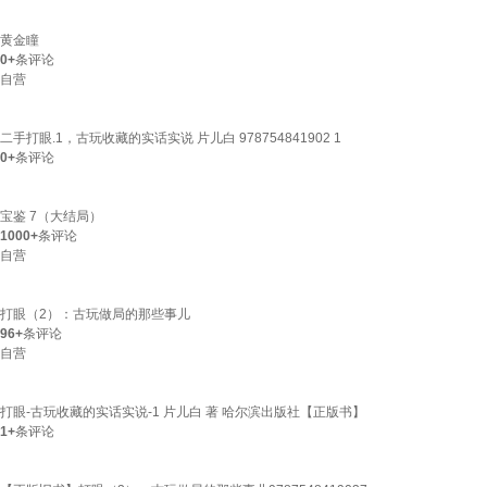
黄金瞳
0+
条评论
自营
二手打眼.1，古玩收藏的实话实说 片儿白 978754841902 1
0+
条评论
宝鉴 7（大结局）
1000+
条评论
自营
打眼（2）：古玩做局的那些事儿
96+
条评论
自营
打眼-古玩收藏的实话实说-1 片儿白 著 哈尔滨出版社【正版书】
1+
条评论