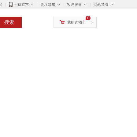
◇
◇
◇
◇
购
手机京东
关注京东
客户服务
网站导航
0
搜索
我的购物车
>