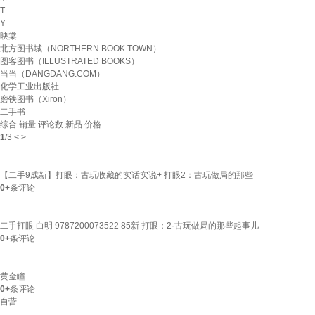
T
Y
映棠
北方图书城（NORTHERN BOOK TOWN）
图客图书（ILLUSTRATED BOOKS）
当当（DANGDANG.COM）
化学工业出版社
磨铁图书（Xiron）
二手书
综合
销量
评论数
新品
价格
1
/
3
<
>
【二手9成新】打眼：古玩收藏的实话实说+ 打眼2：古玩做局的那些
0+
条评论
二手打眼 白明 9787200073522 85新 打眼：2·古玩做局的那些起事儿
0+
条评论
黄金瞳
0+
条评论
自营