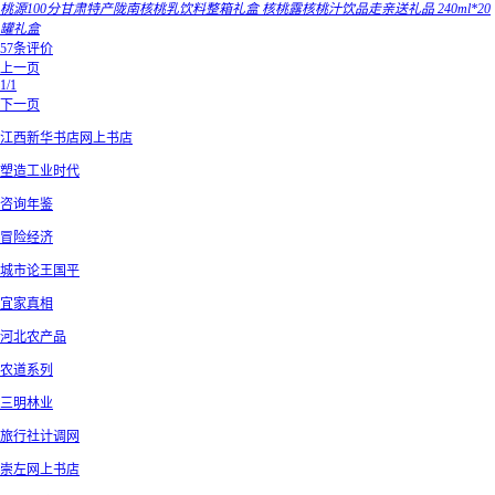
桃源100分甘肃特产陇南核桃乳饮料整箱礼盒 核桃露核桃汁饮品走亲送礼品 240ml*20
罐礼盒
57条评价
上一页
1/1
下一页
江西新华书店网上书店
塑造工业时代
咨询年鉴
冒险经济
城市论王国平
宜家真相
河北农产品
农道系列
三明林业
旅行社计调网
崇左网上书店