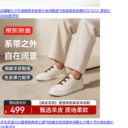
红蜻蜓七夕礼物新款羊皮男士休闲鞋透气软底商务皮鞋WTA74231S 黑色42
50000条评价
京东京造2026夏季新款男士透气粒面羊皮百搭休闲鞋七夕情人节礼物白色42
200条评价