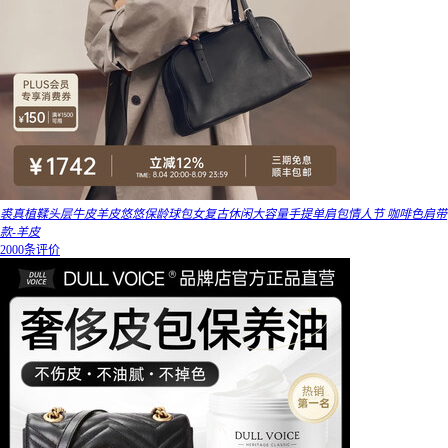
裘真植鞣头层牛皮羊皮悠悠保龄球包女复古休闲大容量手提单肩包情人节 咖啡色肩带
款-羊皮
2000条评价