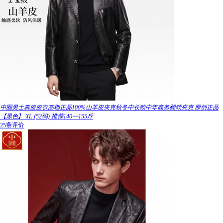
中囿男士真皮皮衣高档正品100%山羊皮夹克秋冬中长款中年商务翻领夹克 原创正品
【黑色】 XL (52码) 推荐140一155斤
25条评价