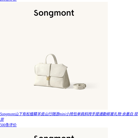
Songmont山下有松植鞣羊皮山行随游mini小挎包单肩斜挎手提通勤邮差礼物 余墨白 现
货
500条评价