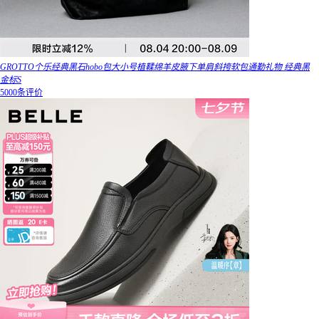
GROTTO个乐经典黑石hobo包大小号植鞣绵羊皮腋下单肩斜挎软包通勤礼物 经典黑
金标S
5000条评价