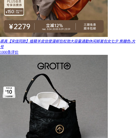
裘真【宋佳同款】植鞣羊皮信使漫邮包松弛大容量通勤休闲邮差包女七夕 焦糖色-大
号
1000条评价