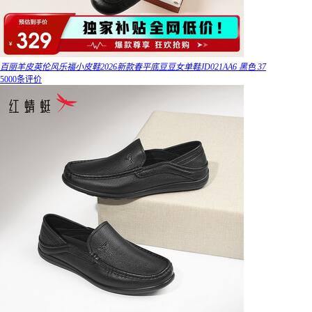
百丽羊皮英伦风乐福小皮鞋2026新款春平底豆豆女单鞋JD021AA6 黑色 37
5000条评价