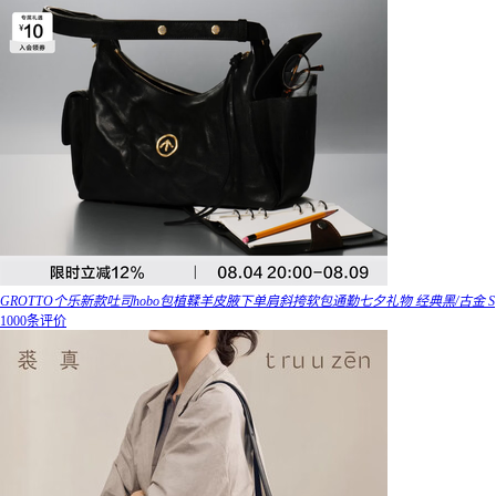
GROTTO个乐新款吐司hobo包植鞣羊皮腋下单肩斜挎软包通勤七夕礼物 经典黑/古金 S
1000条评价