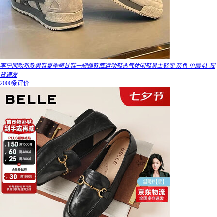
李宁同款新款男鞋夏季阿甘鞋一脚蹬软底运动鞋透气休闲鞋男士轻便 灰色 单层 41 现
货速发
2000条评价