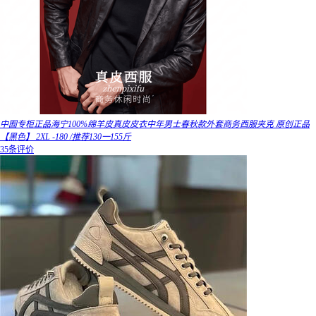
中囿专柜正品海宁100%绵羊皮真皮皮衣中年男士春秋款外套商务西服夹克 原创正品
【黑色】 2XL -180 /推荐130一155斤
35条评价