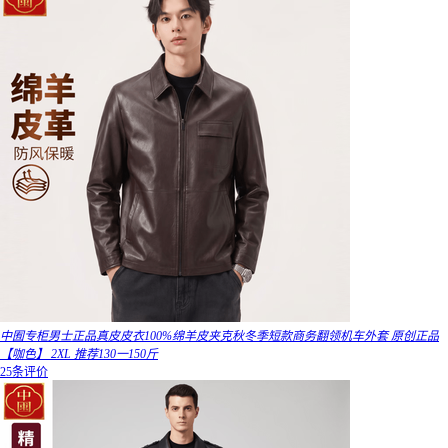
中囿专柜男士正品真皮皮衣100%绵羊皮夹克秋冬季短款商务翻领机车外套 原创正品
【咖色】 2XL 推荐130一150斤
25条评价