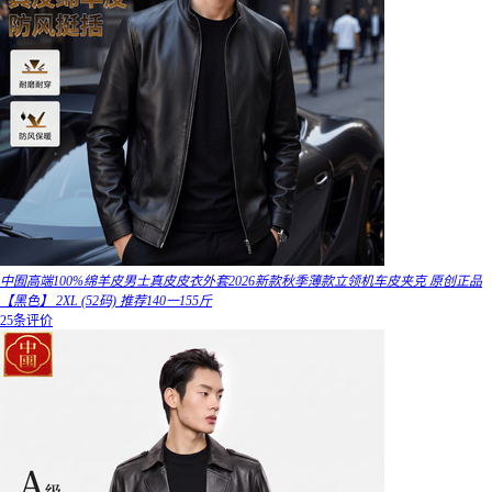
中囿高端100%绵羊皮男士真皮皮衣外套2026新款秋季薄款立领机车皮夹克 原创正品
【黑色】 2XL (52码) 推荐140一155斤
25条评价