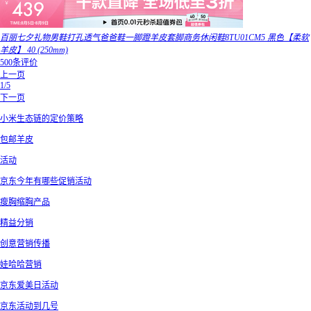
百丽七夕礼物男鞋打孔透气爸爸鞋一脚蹬羊皮套脚商务休闲鞋8TU01CM5 黑色【柔软
羊皮】 40 (250mm)
500条评价
上一页
1/5
下一页
小米生态链的定价策略
包邮羊皮
活动
京东今年有哪些促销活动
瘦胸缩胸产品
精益分销
创意营销传播
娃哈哈营销
京东爱美日活动
京东活动到几号