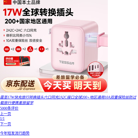
霆圣17W快充旅行转换插头六口同充2A2C接口全球200+地区通用10A双重保险丝防过
载旅行便携差旅留学
5000条评价
上一页
1/1
下一页
今年短发流行趋势