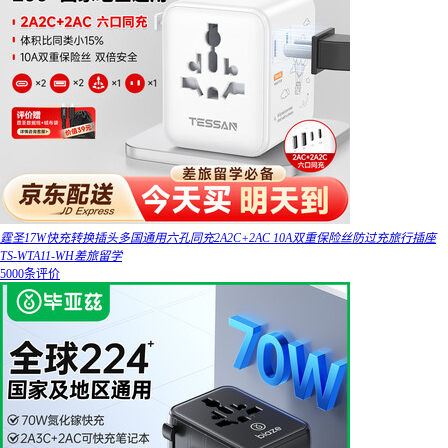
霆圣17W快充转换插头多国通用六孔同充2A2C+2AC 10A双重保险丝防过充旅行插座
TS-WTA11-WH差旅留学
5000条评价