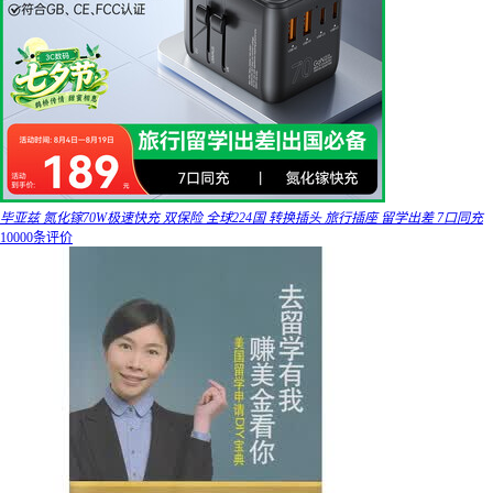
毕亚兹 氮化镓70W极速快充 双保险 全球224国 转换插头 旅行插座 留学出差 7口同充
10000条评价