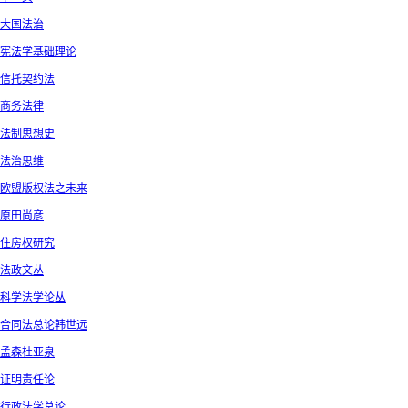
大国法治
宪法学基础理论
信托契约法
商务法律
法制思想史
法治思维
欧盟版权法之未来
原田尚彦
住房权研究
法政文丛
科学法学论丛
合同法总论韩世远
孟森杜亚泉
证明责任论
行政法学总论