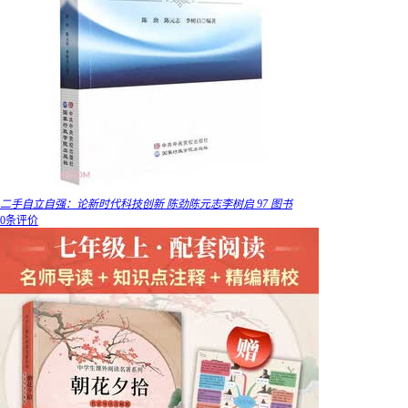
二手自立自强：论新时代科技创新 陈劲陈元志李树启 97 图书
0条评价