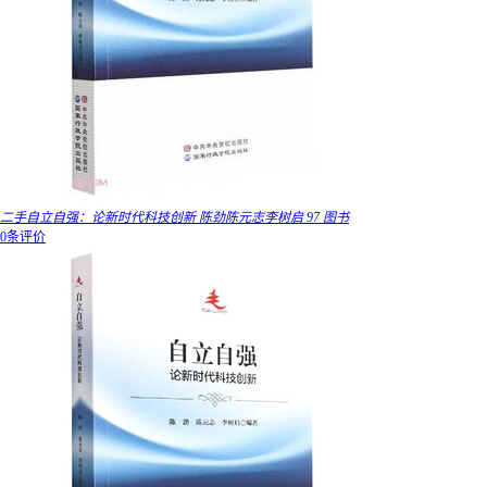
二手自立自强：论新时代科技创新 陈劲陈元志李树启 97 图书
0条评价