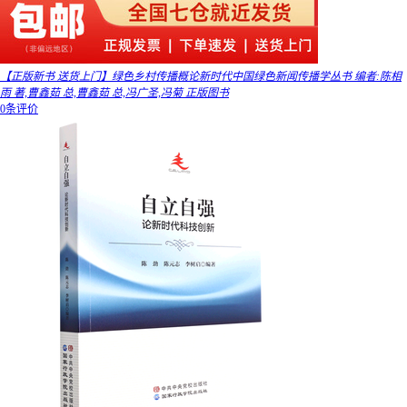
【正版新书 送货上门】绿色乡村传播概论新时代中国绿色新闻传播学丛书 编者:陈相
雨 著,曹鑫茹 总,曹鑫茹 总,冯广圣,冯菊 正版图书
0条评价