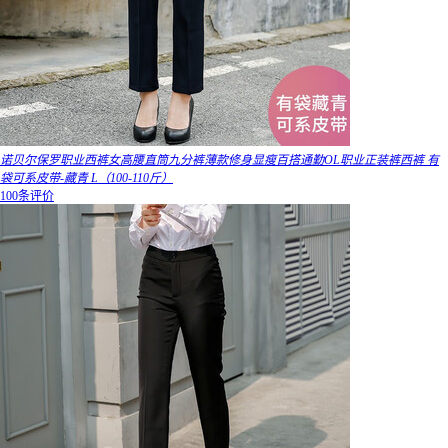
诺贝尔保罗职业西裤女高腰直筒九分裤薄款修身显瘦百搭通勤OL职业正装裤西裤 有
袋可系皮带-藏青 L（100-110斤）
100条评价