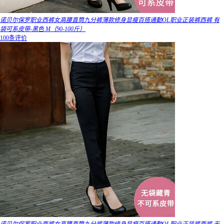
诺贝尔保罗职业西裤女高腰直筒九分裤薄款修身显瘦百搭通勤OL职业正装裤西裤 有
袋可系皮带-黑色 M（90-100斤）
100条评价