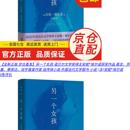
【全新正版 京仓直发】另一个女孩 诺贝尔文学奖得主安妮*埃尔诺获奖作品 莫言、苏
童、蔡崇达、班宇喜爱作家 自传体小说 外国当代文学图书 小说 [法]安妮*埃尔诺
0条评价