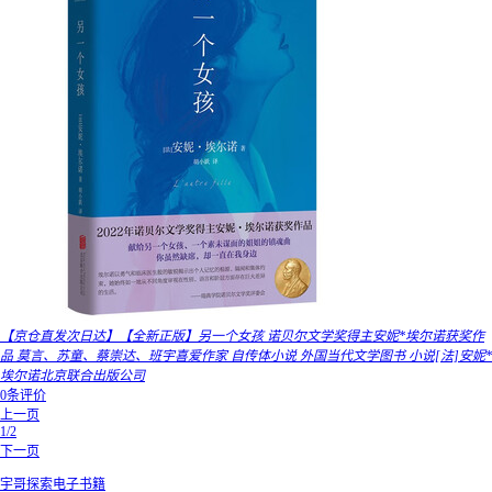
【京仓直发次日达】【全新正版】另一个女孩 诺贝尔文学奖得主安妮*埃尔诺获奖作
品 莫言、苏童、蔡崇达、班宇喜爱作家 自传体小说 外国当代文学图书 小说[法]安妮*
埃尔诺北京联合出版公司
0条评价
上一页
1/2
下一页
宇哥探索电子书籍