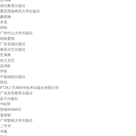
云书网
湖北教育出版社
重庆西南师范大学出版社
鑫祺娴
木垛
米聆
广州中山大学出版社
纳新爱阅
广东花城出版社
春风文艺出版社
艺博典
长江文艺
温诗欧
学荷
中国戏剧出版社
悦伦
PTJKJ 天津科学技术出版社有限公司
广东高等教育出版社
蓝天出版社
YWZR
营猫INGMVZ
漫游鲸
广州暨南大学出版社
二手书
书逸