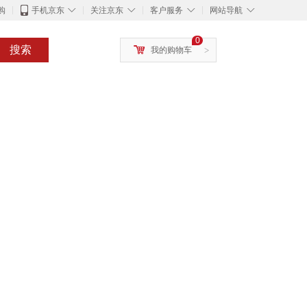
◇
◇
◇
◇
购
手机京东
关注京东
客户服务
网站导航
0
搜索
我的购物车
>