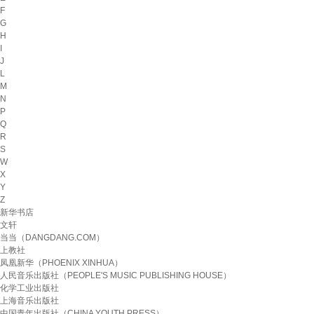
F
G
H
I
J
L
M
N
P
Q
R
S
W
X
Y
Z
新华书店
文轩
当当（DANGDANG.COM）
上教社
凤凰新华（PHOENIX XINHUA）
人民音乐出版社（PEOPLE'S MUSIC PUBLISHING HOUSE）
化学工业出版社
上海音乐出版社
中国青年出版社（CHINA YOUTH PRESS）