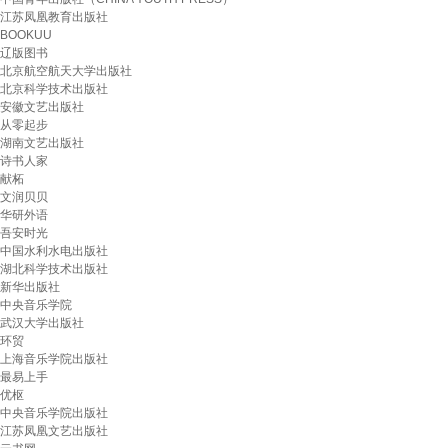
江苏凤凰教育出版社
BOOKUU
辽版图书
北京航空航天大学出版社
北京科学技术出版社
安徽文艺出版社
从零起步
湖南文艺出版社
诗书人家
献柘
文润贝贝
华研外语
吾安时光
中国水利水电出版社
湖北科学技术出版社
新华出版社
中央音乐学院
武汉大学出版社
环贸
上海音乐学院出版社
最易上手
优枢
中央音乐学院出版社
江苏凤凰文艺出版社