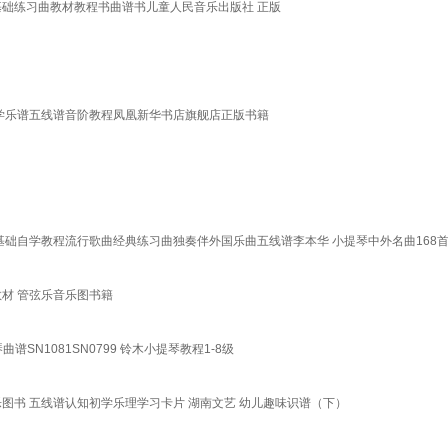
把基础练习曲教材教程书曲谱书儿童人民音乐出版社 正版
学乐谱五线谱音阶教程凤凰新华书店旗舰店正版书籍
基础自学教程流行歌曲经典练习曲独奏伴外国乐曲五线谱李本华 小提琴中外名曲168
材 管弦乐音乐图书籍
N1081SN0799 铃木小提琴教程1-8级
门音乐图书 五线谱认知初学乐理学习卡片 湖南文艺 幼儿趣味识谱（下）