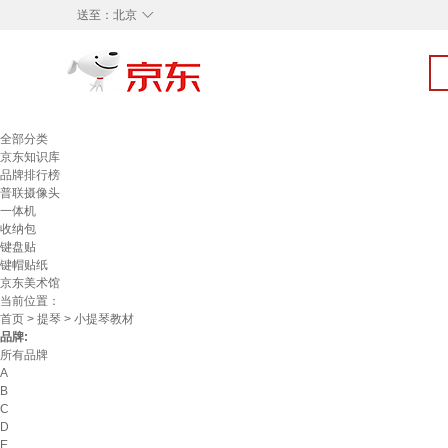
◇
送至：
北京
全部分类
京东知识库
品牌排行榜
普联摄像头
一体机
收纳包
键盘贴
键帽贴纸
京东美术馆
当前位置：
首页
>
提琴
> 小提琴教材
品牌:
所有品牌
A
B
C
D
E