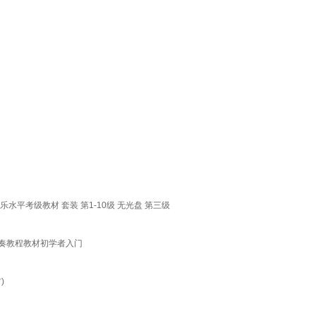
水平考级教材 套装 第1-10级 无光盘 第三级
伴奏教程教材初学者入门
)