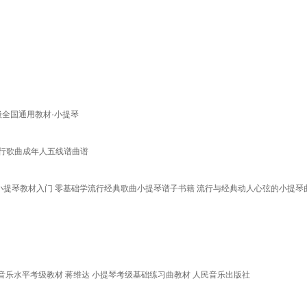
级全国通用教材·小提琴
流行歌曲成年人五线谱曲谱
谱小提琴教材入门 零基础学流行经典歌曲小提琴谱子书籍 流行与经典动人心弦的小提琴曲
会音乐水平考级教材 蒋维达 小提琴考级基础练习曲教材 人民音乐出版社