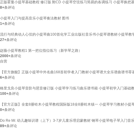
正版霍曼小提琴基础教程 修订版 附CD 小提琴空弦练习简易的各调练习 小提琴换
8+
条评论
小提琴入门与提高音乐小提琴奏法教材 图书
1+
条评论
流行与经典动人心弦的小提琴曲100首化学工业出版社音乐书小提琴谱教材小提琴教
27+
条评论
赵薇小提琴教程1 第一把位指位练习（新学琴之路）
2000+
条评论
自营
【官方旗舰】正版小提琴中外名曲168首初学者入门教材小提琴谱大全乐谱曲谱书零
6+
条评论
格里戈良小提琴音阶与琶音修订版 小提琴学习练习曲乐谱书籍 小提琴初学入门基础教
100+
条评论
【官方正版】全套8册铃木小提琴教程国际版18全8册铃木镇一 小提琴学习教材小提琴曲谱S
0+
条评论
Do Re Mi: 幼儿趣味识谱（上下）3-7岁儿童乐理启蒙教材 钢琴小提琴电子琴入
89+
条评论