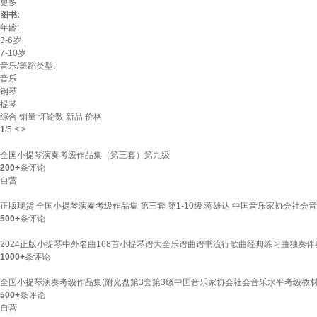
更多
图书:
年龄:
3-6岁
7-10岁
音乐/舞蹈类型:
音乐
钢琴
提琴
综合
销量
评论数
新品
价格
1
/
5
<
>
全国小提琴演奏考级作品集（第三套）第九级
200+
条评论
自营
正版现货 全国小提琴演奏考级作品集 第三套 第1-10级 蒋雄达 中国音乐家协会社会音乐
500+
条评论
2024正版小提琴中外名曲168首小提琴谱大全乐谱曲谱书流行歌曲经典练习曲独奏
1000+
条评论
全国小提琴演奏考级作品集(附光盘第3套第3级中国音乐家协会社会音乐水平考级教材
500+
条评论
自营