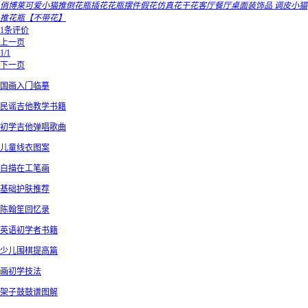
俏博莱可爱小猫推倒花瓶插花花瓶摆件假花仿真花干花客厅餐厅桌面装饰品 调皮小猫
推花瓶【不带花】
1条评价
上一页
1/1
下一页
国画入门临摹
民谣吉他教学书籍
初学吉他弹唱歌曲
儿童线衣图案
白描在工笔画
基础护肤推荐
陈翰笙回忆录
英语初学者书籍
少儿围棋提高篇
画初学技法
架子鼓鼓谱图解