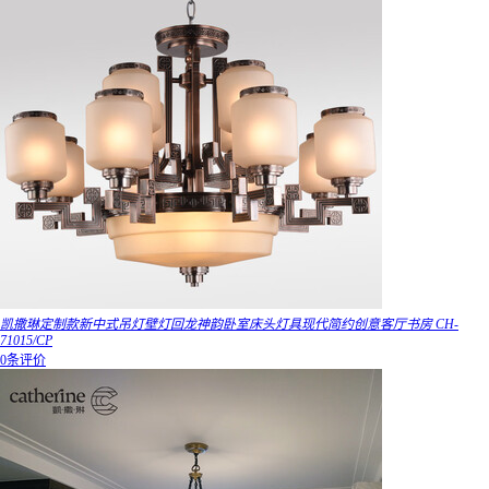
凯撒琳定制款新中式吊灯壁灯回龙神韵卧室床头灯具现代简约创意客厅书房 CH-
71015/CP
0条评价