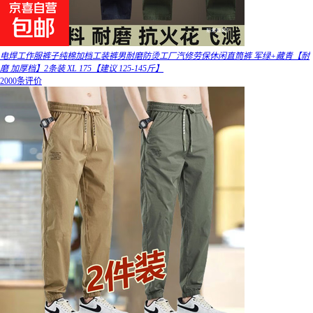
电焊工作服裤子纯棉加档工装裤男耐磨防烫工厂汽修劳保休闲直筒裤 军绿+藏青【耐
磨 加厚档】2条装 XL 175【建议 125-145斤】
2000条评价