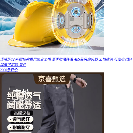
诺瑞斯安 新国标内置风扇安全帽 夏季防晒降温 ABS带风扇头盔 工地建筑 可充电V型4
风扇可定制-黄色
2000条评价