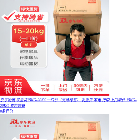
京东物流 发重货15KG-20KG一口价（支持跨省） 发重货 家电 行李 上门取件 15KG-
20KG 支持跨省
0条评价