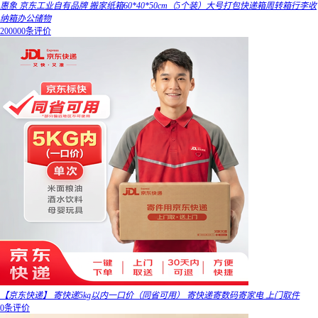
惠象 京东工业自有品牌 搬家纸箱60*40*50cm（5个装）大号打包快递箱周转箱行李收
纳箱办公储物
200000条评价
【京东快递】 寄快递5kg以内一口价（同省可用） 寄快递寄数码寄家电 上门取件
0条评价