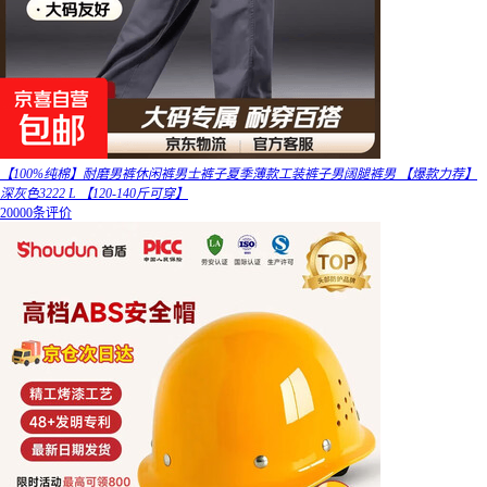
【100%纯棉】耐磨男裤休闲裤男士裤子夏季薄款工装裤子男阔腿裤男 【爆款力荐】
深灰色3222 L 【120-140斤可穿】
20000条评价