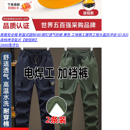
首盾安全帽 新盔式国标ABS钢钉透气防砸 黄色 工地施工建筑工程头盔抗冲击 SD-B20
高档烤漆盔式【旋钮款】
20000条评价