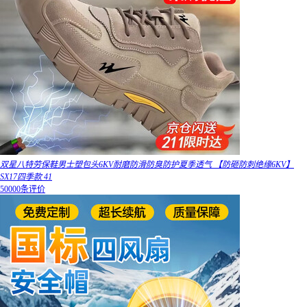
双星八特劳保鞋男士塑包头6KV耐磨防滑防臭防护夏季透气 【防砸防刺绝缘6KV】
SX17四季款 41
50000条评价