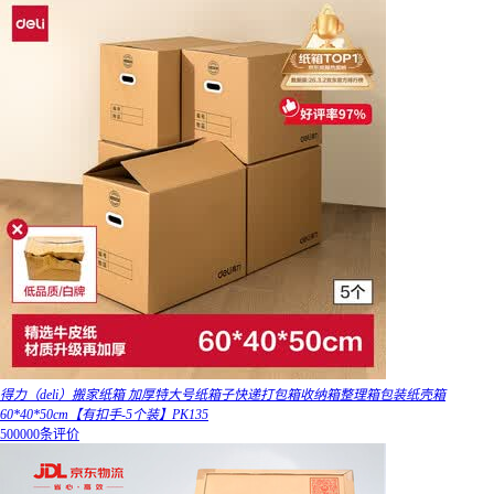
得力（deli）搬家纸箱 加厚特大号纸箱子快递打包箱收纳箱整理箱包装纸壳箱
60*40*50cm【有扣手-5个装】PK135
500000条评价