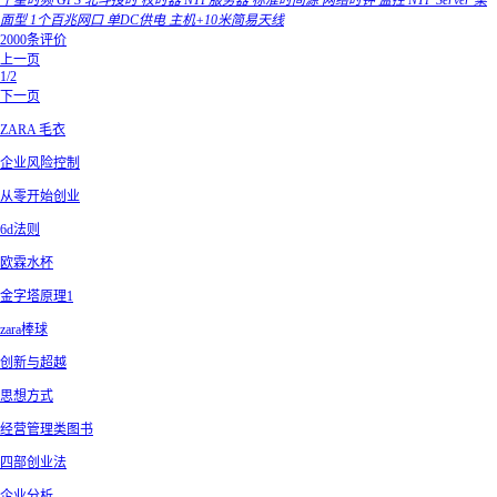
千星时频 GPS 北斗授时 校时器 NTP服务器 标准时间源 网络时钟 监控 NTP Server 桌
面型 1个百兆网口 单DC供电 主机+10米简易天线
2000条评价
上一页
1/2
下一页
ZARA 毛衣
企业风险控制
从零开始创业
6d法则
欧霖水杯
金字塔原理1
zara棒球
创新与超越
思想方式
经营管理类图书
四部创业法
企业分析