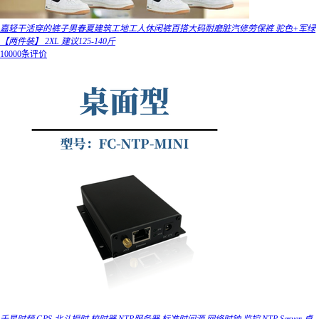
嘉轻干活穿的裤子男春夏建筑工地工人休闲裤百搭大码耐磨脏汽修劳保裤 驼色+军绿
【两件装】 2XL 建议125-140斤
10000条评价