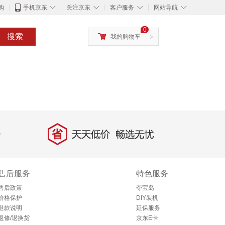
◇
◇
◇
◇
购
手机京东
关注京东
客户服务
网站导航
0
搜索
我的购物车
>
省
天天低价，畅选无忧
售后服务
特色服务
售后政策
夺宝岛
价格保护
DIY装机
退款说明
延保服务
返修/退换货
京东E卡