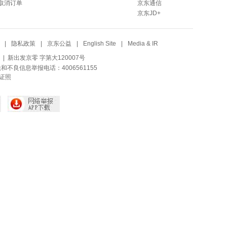
取消订单
京东通信
京东JD+
|
隐私政策
|
京东公益
|
English Site
|
Media & IR
| 新出发京零 字第大120007号
法和不良信息举报电话：4006561155
证照