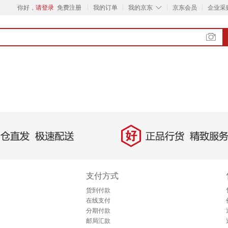
◇
你好，
请登录
免费注册
我的订单
我的京东
京东会员
企业采
好
直发，极速配送
正品行货，精致服务
支付方式
货到付款
在线支付
分期付款
邮局汇款