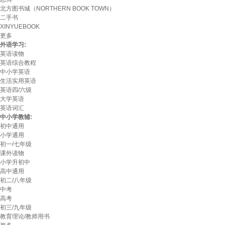
北方图书城（NORTHERN BOOK TOWN）
二手书
XINYUEBOOK
更多
外语学习:
英语读物
英语综合教程
中小学英语
生活实用英语
英语四/六级
大学英语
英语词汇
中小学教辅:
初中通用
小学通用
初一/七年级
课外读物
小学升初中
高中通用
初二/八年级
中考
高考
初三/九年级
教育理论/教师用书