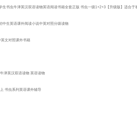
生书虫牛津英汉双语读物英语阅读书籍全套正版 书虫一级1+2+3【升级版】适合于
双语初中生英语课外阅读小说中英对照分级读物
中英文对照课外书籍
 牛津英汉双语读物 英语读物
级上 书虫系列英语课外辅导