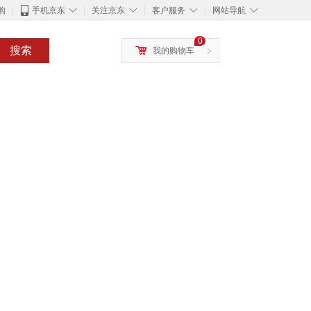
◇
◇
◇
◇
购
手机京东
关注京东
客户服务
网站导航
0
搜索
我的购物车
>