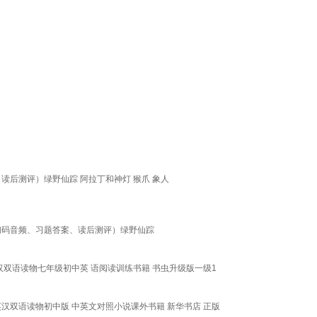
读后测评）绿野仙踪 阿拉丁和神灯 猴爪 象人
附扫码音频、习题答案、读后测评）绿野仙踪
双语读物七年级初中英 语阅读训练书籍 书虫升级版一级1
英汉双语读物初中版 中英文对照小说课外书籍 新华书店 正版