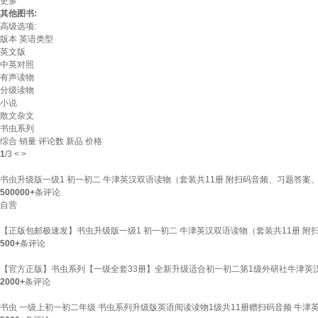
更多
其他图书:
高级选项:
版本
英语类型
英文版
中英对照
有声读物
分级读物
小说
散文杂文
书虫系列
综合
销量
评论数
新品
价格
1
/
3
<
>
书虫升级版一级1 初一初二 牛津英汉双语读物（套装共11册 附扫码音频、习题答案、
500000+
条评论
自营
【正版包邮极速发】书虫升级版一级1 初一初二 牛津英汉双语读物（套装共11册 
500+
条评论
【官方正版】书虫系列【一级全套33册】全新升级适合初一初二第1级外研社牛津英汉
2000+
条评论
书虫 一级上初一初二年级 书虫系列升级版英语阅读读物1级共11册赠扫码音频 牛津