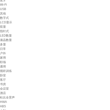
蓝牙
Wi-Fi
USB
其他
数字式
LCD显示
双显
指针式
LED数显
液晶数显
多显
日常
户外
家用
职场
通用
视听训练
卧室
客厅
书房
会议室
酒店
杜比全景声
HWA
ABS