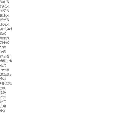
运动风
简约风
可爱风
国潮风
现代风
潮流风
美式乡村
欧式
地中海
新中式
双面
单面
静音设计
考勤打卡
夜光
万年历
温度显示
音箱
时间管理
投影
贪睡
夜灯
静音
充电
电池