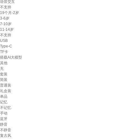
语音交互
不支持
19个月-2岁
3-6岁
7-10岁
11-14岁
不支持
USB
Type-C
TF卡
搭载AI大模型
其他
无
套装
简装
普通装
礼盒装
单品
记忆
不记忆
手动
蓝牙
静音
不静音
复古风