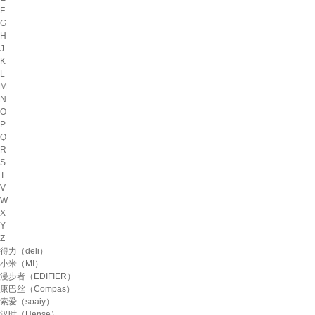
F
G
H
J
K
L
M
N
O
P
Q
R
S
T
V
W
X
Y
Z
得力（deli）
小米（MI）
漫步者（EDIFIER）
康巴丝（Compas）
索爱（soaiy）
汉时（Hense）