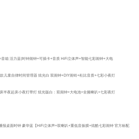
箱 活力蓝(时钟闹钟+可插卡+音质 HiFi立体声+智能七彩闹钟+大电
儿童自律时间管理器 炫光白 双闹钟+DIY闹铃+杜比音质+七彩小夜灯
起床半夜起床小夜灯带灯 炫光版白：双闹钟+大电池+全频喇叭+七彩夜灯
桌面时钟 豪华蓝【HiFi立体声+双喇叭+重低音振膜+炫酷七彩闹钟 官方标配