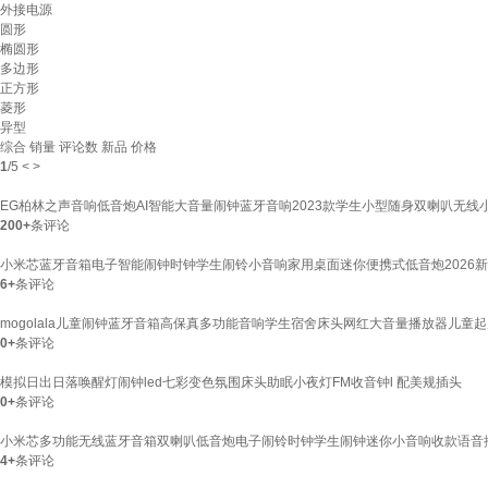
外接电源
圆形
椭圆形
多边形
正方形
菱形
异型
综合
销量
评论数
新品
价格
1
/
5
<
>
EG柏林之声音响低音炮AI智能大音量闹钟蓝牙音响2023款学生小型随身双喇叭无线小音
200+
条评论
小米芯蓝牙音箱电子智能闹钟时钟学生闹铃小音响家用桌面迷你便携式低音炮2026新款
6+
条评论
mogolala儿童闹钟蓝牙音箱高保真多功能音响学生宿舍床头网红大音量播放器儿童
0+
条评论
模拟日出日落唤醒灯闹钟led七彩变色氛围床头助眠小夜灯FM收音钟l 配美规插头
0+
条评论
小米芯多功能无线蓝牙音箱双喇叭低音炮电子闹铃时钟学生闹钟迷你小音响收款语音播报
4+
条评论