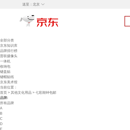
◇
送至：
北京
全部分类
京东知识库
品牌排行榜
普联摄像头
一体机
收纳包
键盘贴
键帽贴纸
京东美术馆
当前位置：
首页
>
其他文化用品
> 七彩闹钟包邮
品牌:
所有品牌
A
B
C
D
E