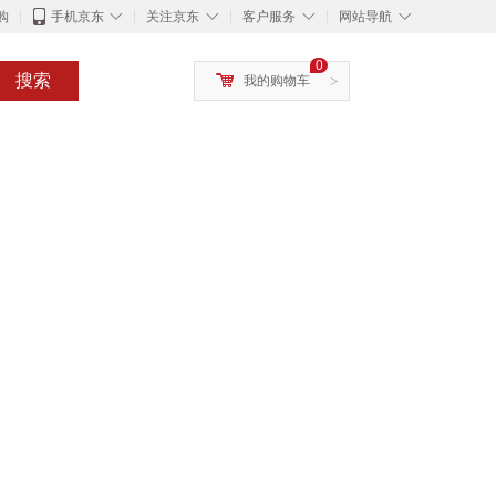
◇
◇
◇
◇
购
手机京东
关注京东
客户服务
网站导航
0
搜索
我的购物车
>