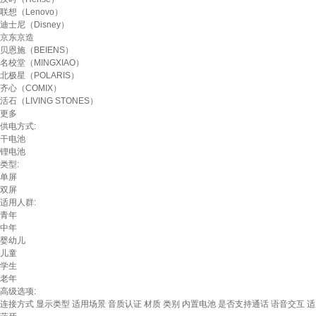
联想（Lenovo）
迪士尼（Disney）
京东京造
贝恩施（BEIENS）
名校堂（MINGXIAO）
北极星（POLARIS）
齐心（COMIX）
活石（LIVING STONES）
更多
供电方式:
干电池
锂电池
类型:
单屏
双屏
适用人群:
青年
中年
婴幼儿
儿童
学生
老年
高级选项:
连接方式
显示类型
适用场景
音质认证
材质
类别
内置电池
是否支持通话
语音交互
适