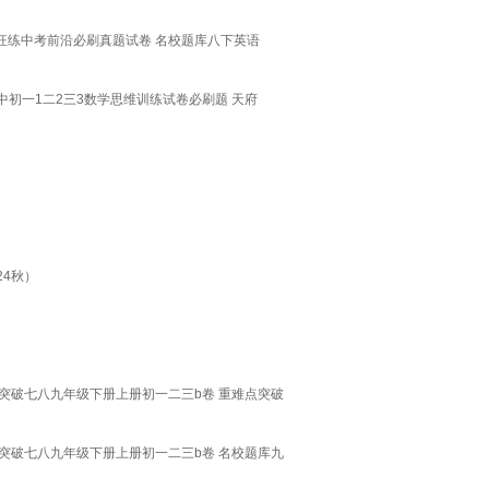
狂练中考前沿必刷真题试卷 名校题库八下英语
初一1二2三3数学思维训练试卷必刷题 天府
4秋）
突破七八九年级下册上册初一二三b卷 重难点突破
突破七八九年级下册上册初一二三b卷 名校题库九