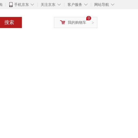
◇
◇
◇
◇
购
手机京东
关注京东
客户服务
网站导航
0
搜索
我的购物车
>