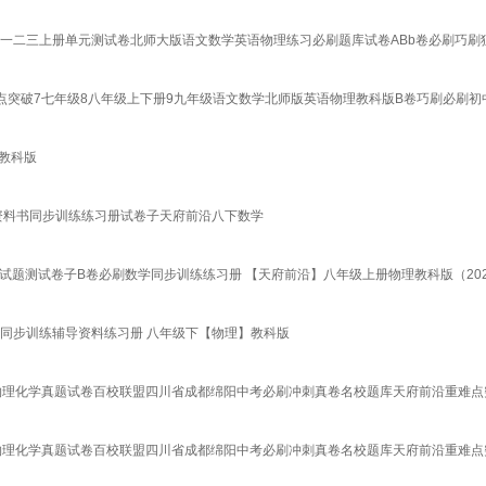
初一二三上册单元测试卷北师大版语文数学英语物理练习必刷题库试卷ABb卷必刷巧刷
点突破7七年级8八年级上下册9九年级语文数学北师版英语物理教科版B卷巧刷必刷初中
 教科版
习资料书同步训练练习册试卷子天府前沿八下数学
题测试卷子B卷必刷数学同步训练练习册 【天府前沿】八年级上册物理教科版（202
中同步训练辅导资料练习册 八年级下【物理】教科版
语物理化学真题试卷百校联盟四川省成都绵阳中考必刷冲刺真卷名校题库天府前沿重难点
语物理化学真题试卷百校联盟四川省成都绵阳中考必刷冲刺真卷名校题库天府前沿重难点