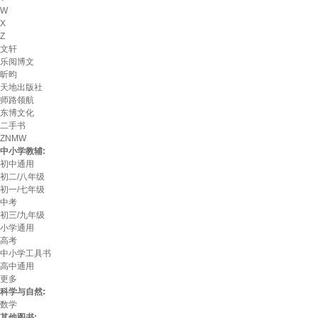
W
X
Z
文轩
乐阅博文
昕昀
天地出版社
师路领航
东博文化
二手书
ZNMW
中小学教辅:
初中通用
初二/八年级
初一/七年级
中考
初三/九年级
小学通用
高考
中小学工具书
高中通用
更多
科学与自然:
数学
其他图书: