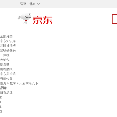
◇
送至：
北京
全部分类
京东知识库
品牌排行榜
普联摄像头
一体机
收纳包
键盘贴
键帽贴纸
京东美术馆
当前位置：
首页
>
数学
> 天府前沿八下
品牌:
所有品牌
D
E
L
S
T