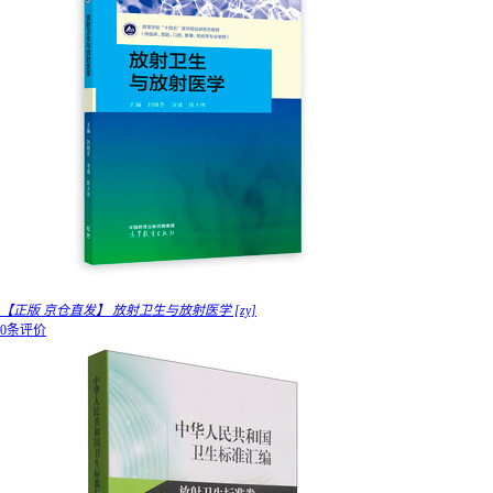
【正版 京仓直发】 放射卫生与放射医学 [zy]
0条评价