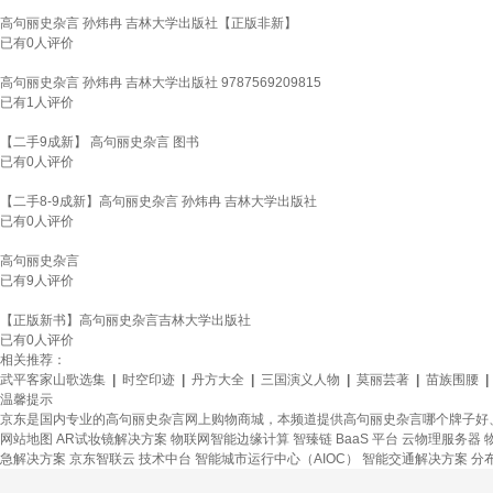
高句丽史杂言 孙炜冉 吉林大学出版社【正版非新】
已有
0
人评价
高句丽史杂言 孙炜冉 吉林大学出版社 9787569209815
已有
1
人评价
【二手9成新】 高句丽史杂言 图书
已有
0
人评价
【二手8-9成新】高句丽史杂言 孙炜冉 吉林大学出版社
已有
0
人评价
高句丽史杂言
已有
9
人评价
【正版新书】高句丽史杂言吉林大学出版社
已有
0
人评价
相关推荐：
武平客家山歌选集
|
时空印迹
|
丹方大全
|
三国演义人物
|
莫丽芸著
|
苗族围腰
|
温馨提示
京东是国内专业的高句丽史杂言网上购物商城，本频道提供高句丽史杂言哪个牌子好
网站地图
AR试妆镜解决方案
物联网智能边缘计算
智臻链 BaaS 平台
云物理服务器
急解决方案
京东智联云
技术中台
智能城市运行中心（AIOC）
智能交通解决方案
分