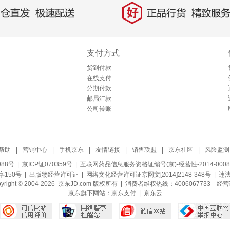
好
直发，极速配送
正品行货，精致服务
支付方式
货到付款
在线支付
分期付款
邮局汇款
公司转账
帮助
|
营销中心
|
手机京东
|
友情链接
|
销售联盟
|
京东社区
|
风险监测
088号
| 京ICP证070359号 |
互联网药品信息服务资格证编号(京)-经营性-2014-0008
150号 |
出版物经营许可证
|
网络文化经营许可证京网文[2014]2148-348号
| 违
pyright © 2004-2026 京东JD.com 版权所有 | 消费者维权热线：4006067733
经营
京东旗下网站：
京东支付
|
京东云