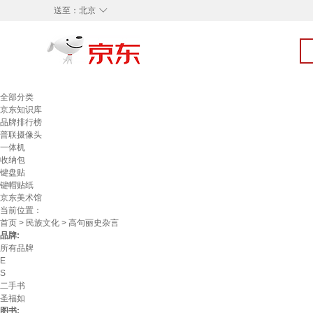
◇
送至：
北京
全部分类
京东知识库
品牌排行榜
普联摄像头
一体机
收纳包
键盘贴
键帽贴纸
京东美术馆
当前位置：
首页
>
民族文化
> 高句丽史杂言
品牌:
所有品牌
E
S
二手书
圣福如
图书: