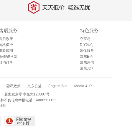
省
天天低价，畅选无忧
售后服务
特色服务
售后政策
夺宝岛
价格保护
DIY装机
退款说明
延保服务
返修/退换货
京东E卡
取消订单
京东通信
京东JD+
|
隐私政策
|
京东公益
|
English Site
|
Media & IR
| 新出发京零 字第大120007号
法和不良信息举报电话：4006561155
证照