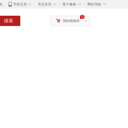
◇
◇
◇
◇
购
手机京东
关注京东
客户服务
网站导航
0
搜索
我的购物车
>