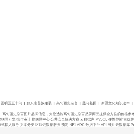
圆明园五十问
|
黔东南苗族服装
|
高句丽史杂言
|
黑马基因
|
新疆文化知识读本
|
、高句丽史杂言图片品牌信息，为您选购高句丽史杂言品牌商品提供全方位的价格参
物联网引擎
操作审计
物联网中心
公共安全解决方案
云数据库 MySQL
弹性伸缩
富媒
布式接入服务
文本分类
区块链数据服务
预定
NF1 ADC
数据中台
API 网关
云数据库 Po