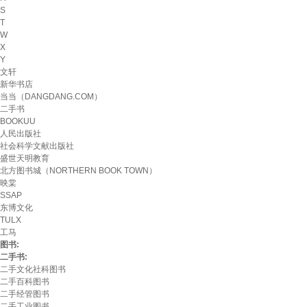
S
T
W
X
Y
文轩
新华书店
当当（DANGDANG.COM）
二手书
BOOKUU
人民出版社
社会科学文献出版社
盛世天明教育
北方图书城（NORTHERN BOOK TOWN）
映棠
SSAP
东博文化
TULX
工马
图书:
二手书:
二手文化社科图书
二手百科图书
二手经管图书
二手工业图书