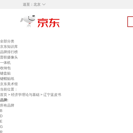
◇
送至：
北京
全部分类
京东知识库
品牌排行榜
普联摄像头
一体机
收纳包
键盘贴
键帽贴纸
京东美术馆
当前位置：
首页
>
经济学理论与基础
> 辽宁蓝皮书
品牌:
所有品牌
B
D
E
G
R