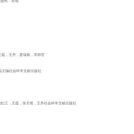
祝爱民，肖萌
，王磊，王丹，姜瑞春，宋帅官
张晶主编社会科学文献出版社
，魏红江，王磊，张天维，王丹社会科学文献出版社