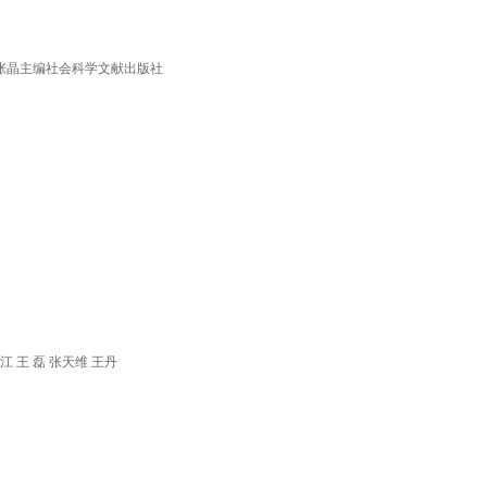
，张晶主编社会科学文献出版社
 王 磊 张天维 王丹