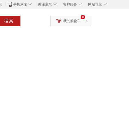
◇
◇
◇
◇
购
手机京东
关注京东
客户服务
网站导航
0
搜索
我的购物车
>