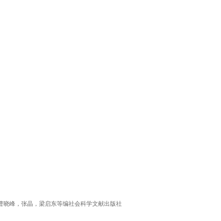
版）曹晓峰，张晶，梁启东等编社会科学文献出版社