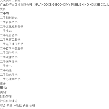
人民美术出版社
广东经济出版社有限公司（GUANGDONG ECONOMY PUBLISHING HOUSE CO., L
更多
二手书:
二手期刊杂志
二手百科图书
二手文化社科图书
二手小说
二手经管图书
二手教育工具书
二手电子通信图书
二手哲学宗教图书
二手国学图书
二手法律图书
二手医学图书
二手童书
二手动漫
二手励志图书
二手心理学图书
更多
图书:
类别:
财经管理
社会科学理论
综合
销量
评论数
新品
价格