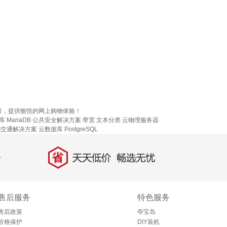
考，提供愉悦的网上购物体验！
 MariaDB
公共安全解决方案
带宽
文本分类
云物理服务器
能交通解决方案
云数据库 PostgreSQL
省
天天低价，畅选无忧
售后服务
特色服务
售后政策
夺宝岛
价格保护
DIY装机