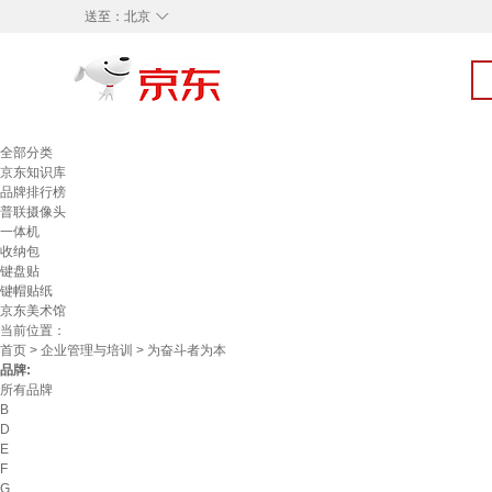
◇
送至：
北京
全部分类
京东知识库
品牌排行榜
普联摄像头
一体机
收纳包
键盘贴
键帽贴纸
京东美术馆
当前位置：
首页
>
企业管理与培训
> 为奋斗者为本
品牌:
所有品牌
B
D
E
F
G