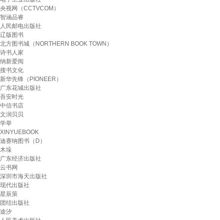
央视网（CCTVCOM）
智涵品睿
人民邮电出版社
辽版图书
北方图书城（NORTHERN BOOK TOWN）
诗书人家
纳新爱阅
搜书文化
新华先锋（PIONEER）
广东花城出版社
吾安时光
中信书店
文润贝贝
学举
XINYUEBOOK
迪赛纳图书（D）
木垛
广东经济出版社
云书网
深圳市海天出版社
现代出版社
星辰策
团结出版社
途汐