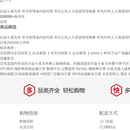
1
/
1
<
>
以奋斗者为本 华为管理者内训书系 华为公司人力资源管理纲要 华为25年人力资源管理思
200000+
条评论
自营
商品精选
以奋斗者为本 华为管理者内训书系 华为公司人力资源管理纲要 华为25年人力资源管理思
已有
200000
人评价
相关推荐：
互联网与企业转型
|
企业基因
|
华为与创新
|
企业裂变
|
pdma
|
蚌埠万达广场徽
温馨提示
京东是国内专业的为奋斗者为本网上购物商城，本频道提供为奋斗者为本哪个牌子好
API 网关
物联网智能边缘计算
数据中台
云数据库 MySQL
物联网引擎
分布式接入服
网站地图
区块链数据服务
AI智慧门店解决方案
AR试妆镜解决方案
京东智联云
预定
多
快
品类齐全，轻松购物
多仓
购物指南
配送方式
购物流程
上门自提
会员介绍
211限时达