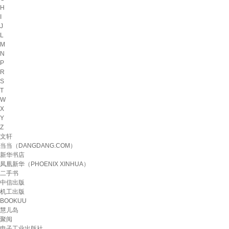
H
I
J
L
M
N
P
R
S
T
W
X
Y
Z
文轩
当当（DANGDANG.COM）
新华书店
凤凰新华（PHOENIX XINHUA）
二手书
中信出版
机工出版
BOOKUU
慧儿岛
聚阅
电子工业出版社